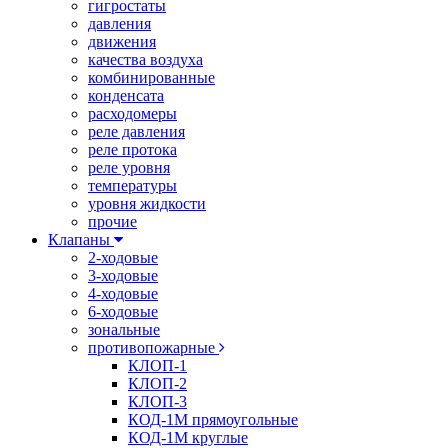
гигростаты
давления
движения
качества воздуха
комбинированные
конденсата
расходомеры
реле давления
реле протока
реле уровня
температуры
уровня жидкости
прочие
Клапаны
2-ходовые
3-ходовые
4-ходовые
6-ходовые
зональные
противопожарные
КЛОП-1
КЛОП-2
КЛОП-3
КОД-1М прямоугольные
КОД-1М круглые