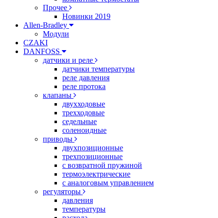
Прочее
Новинки 2019
Allen-Bradley
Модули
CZAKI
DANFOSS
датчики и реле
датчики температуры
реле давления
реле протока
клапаны
двухходовые
трехходовые
седельные
соленоидные
приводы
двухпозиционные
трехпозиционные
с возвратной пружиной
термоэлектрические
с аналоговым управлением
регуляторы
давления
температуры
расхода