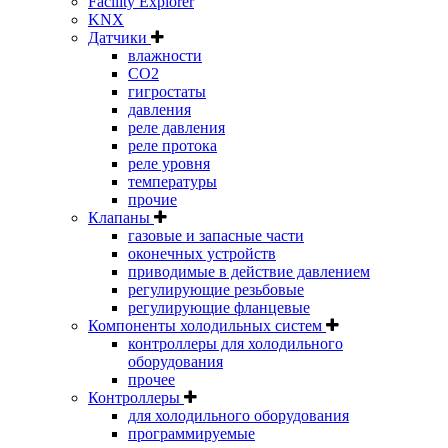
Facility Explorer
KNX
Датчики
влажности
CO2
гигростаты
давления
реле давления
реле протока
реле уровня
температуры
прочие
Клапаны
газовые и запасные части
оконечных устройств
приводимые в действие давлением
регулирующие резьбовые
регулирующие фланцевые
Компоненты холодильных систем
контроллеры для холодильного
оборудования
прочее
Контроллеры
для холодильного оборудования
программируемые