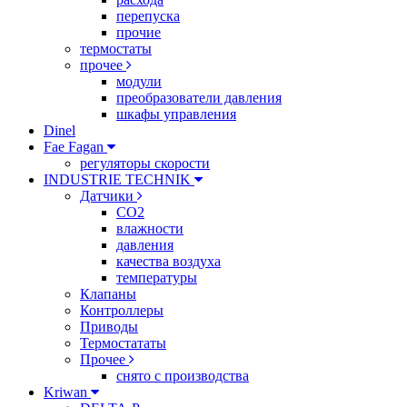
перепуска
прочие
термостаты
прочее
модули
преобразователи давления
шкафы управления
Dinel
Fae Fagan
регуляторы скорости
INDUSTRIE TECHNIK
Датчики
CO2
влажности
давления
качества воздуха
температуры
Клапаны
Контроллеры
Приводы
Термостататы
Прочее
снято с производства
Kriwan