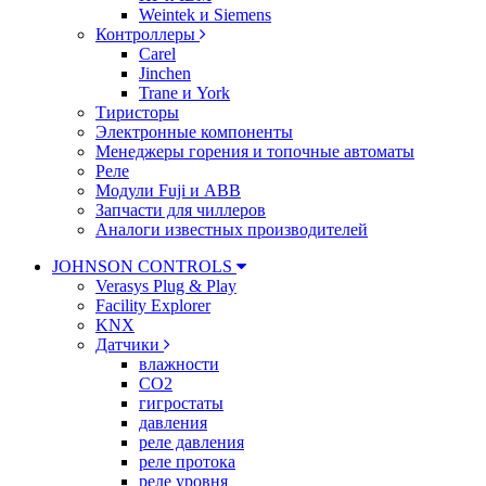
Weintek и Siemens
Контроллеры
Carel
Jinchen
Trane и York
Тиристоры
Электронные компоненты
Менеджеры горения и топочные автоматы
Реле
Модули Fuji и ABB
Запчасти для чиллеров
Аналоги известных производителей
JOHNSON CONTROLS
Verasys Plug & Play
Facility Explorer
KNX
Датчики
влажности
CO2
гигростаты
давления
реле давления
реле протока
реле уровня