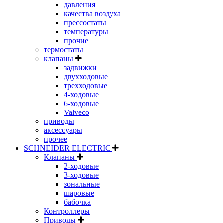
давления
качества воздуха
прессостаты
температуры
прочие
термостаты
клапаны
задвижки
двухходовые
трехходовые
4-ходовые
6-ходовые
Valveco
приводы
аксессуары
прочее
SCHNEIDER ELECTRIC
Клапаны
2-ходовые
3-ходовые
зональные
шаровые
бабочка
Контроллеры
Приводы