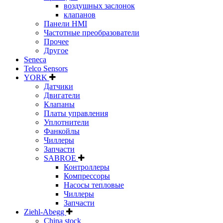
воздушных заслонок
клапанов
Панели HMI
Частотные преобразователи
Прочее
Другое
Seneca
Telco Sensors
YORK
Датчики
Двигатели
Клапаны
Платы управления
Уплотнители
Фанкойлы
Чиллеры
Запчасти
SABROE
Контроллеры
Компрессоры
Насосы тепловые
Чиллеры
Запчасти
Ziehl-Abegg
China stock