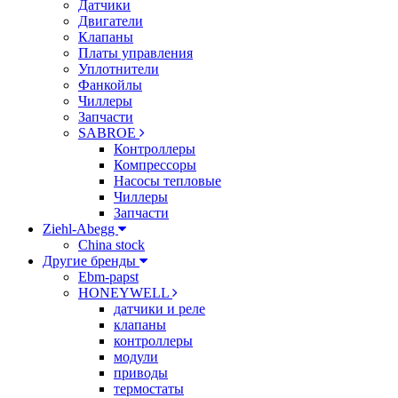
Датчики
Двигатели
Клапаны
Платы управления
Уплотнители
Фанкойлы
Чиллеры
Запчасти
SABROE
Контроллеры
Компрессоры
Насосы тепловые
Чиллеры
Запчасти
Ziehl-Abegg
China stock
Другие бренды
Ebm-papst
HONEYWELL
датчики и реле
клапаны
контроллеры
модули
приводы
термостаты