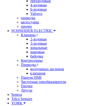
трехходовые
4-ходовые
6-ходовые
Valveco
приводы
аксессуары
прочее
SCHNEIDER ELECTRIC
Клапаны
2-ходовые
3-ходовые
зональные
шаровые
бабочка
Контроллеры
Приводы
воздушных заслонок
клапанов
Панели HMI
Частотные преобразователи
Прочее
Другое
Seneca
Telco Sensors
YORK