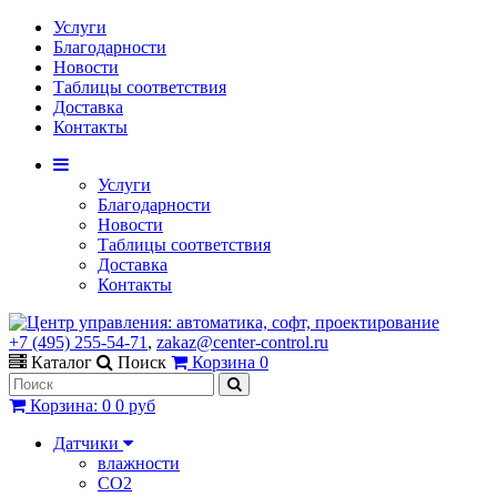
Услуги
Благодарности
Новости
Таблицы соответствия
Доставка
Контакты
Услуги
Благодарности
Новости
Таблицы соответствия
Доставка
Контакты
+7 (495) 255-54-71
,
zakaz@center-control.ru
Каталог
Поиск
Корзина
0
Корзина
:
0
0 руб
Датчики
влажности
CO2