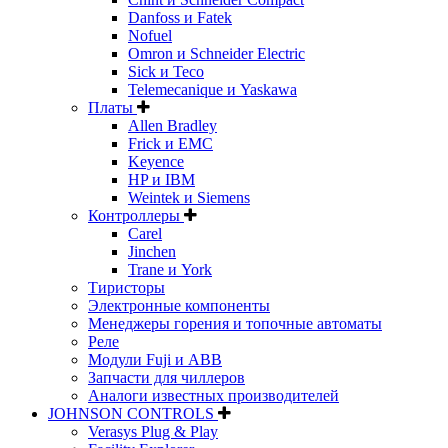
Danfoss и Fatek
Nofuel
Omron и Schneider Electric
Sick и Teco
Telemecanique и Yaskawa
Платы
Allen Bradley
Frick и EMC
Keyence
HP и IBM
Weintek и Siemens
Контроллеры
Carel
Jinchen
Trane и York
Тиристоры
Электронные компоненты
Менеджеры горения и топочные автоматы
Реле
Модули Fuji и ABB
Запчасти для чиллеров
Аналоги известных производителей
JOHNSON CONTROLS
Verasys Plug & Play