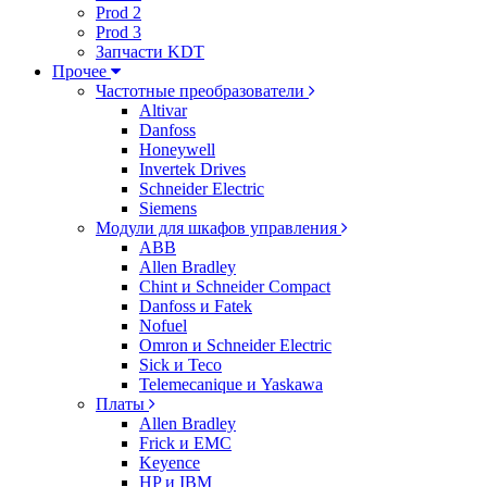
Prod 2
Prod 3
Запчасти KDT
Прочее
Частотные преобразователи
Altivar
Danfoss
Honeywell
Invertek Drives
Schneider Electric
Siemens
Модули для шкафов управления
ABB
Allen Bradley
Chint и Schneider Compact
Danfoss и Fatek
Nofuel
Omron и Schneider Electric
Sick и Teco
Telemecanique и Yaskawa
Платы
Allen Bradley
Frick и EMC
Keyence
HP и IBM