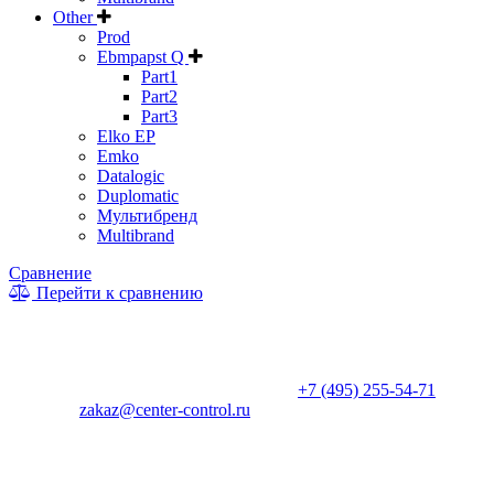
Other
Prod
Ebmpapst Q
Part1
Part2
Part3
Elko EP
Emko
Datalogic
Duplomatic
Мультибренд
Multibrand
Сравнение
Перейти к сравнению
* Информация на сайте не является публичной офертой. Цены
и характеристики товаров могут быть изменены
производителем в одностороннем порядке. Актуальную цену
уточняйте у менеджеров по телефону
+7 (495) 255-54-71
, либо
по почте
zakaz@center-control.ru