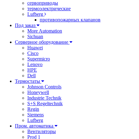
сервоприводы
термоэлектрические
Lufberg
противопожарных клапанов
Под заказ
More Automation
Sichuan
Серверное оборудование
Huawei
Cisco
Supermicro
Lenovo
HPE
Dell
Термостаты
Johnson Controls
Honeywell
Industrie Technik
S+S Regeltechnik
Regin
Siemens
Lufberg
Пром. автоматика
Вентиляторы
Prod 1