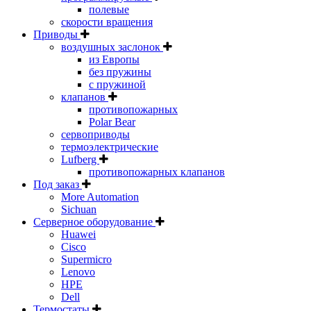
полевые
скорости вращения
Приводы
воздушных заслонок
из Европы
без пружины
с пружиной
клапанов
противопожарных
Polar Bear
сервоприводы
термоэлектрические
Lufberg
противопожарных клапанов
Под заказ
More Automation
Sichuan
Серверное оборудование
Huawei
Cisco
Supermicro
Lenovo
HPE
Dell
Термостаты