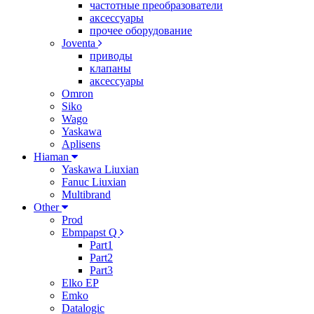
частотные преобразователи
аксессуары
прочее оборудование
Joventa
приводы
клапаны
аксессуары
Omron
Siko
Wago
Yaskawa
Aplisens
Hiaman
Yaskawa Liuxian
Fanuc Liuxian
Multibrand
Other
Prod
Ebmpapst Q
Part1
Part2
Part3
Elko EP
Emko
Datalogic