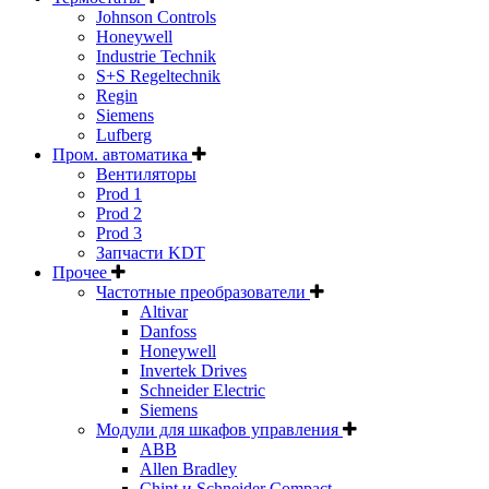
Johnson Controls
Honeywell
Industrie Technik
S+S Regeltechnik
Regin
Siemens
Lufberg
Пром. автоматика
Вентиляторы
Prod 1
Prod 2
Prod 3
Запчасти KDT
Прочее
Частотные преобразователи
Altivar
Danfoss
Honeywell
Invertek Drives
Schneider Electric
Siemens
Модули для шкафов управления
ABB
Allen Bradley
Chint и Schneider Compact