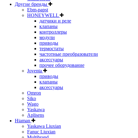
Другие бренды
Ebm-papst
HONEYWELL
датчики и реле
клапаны
контроллеры
модули
приводы
термостаты
частотные преобразователи
аксессуары
прочее оборудование
Joventa
приводы
клапаны
аксессуары
Omron
Siko
Wago
Yaskawa
Aplisens
Hiaman
Yaskawa Liuxian
Fanuc Liuxian
Multibrand