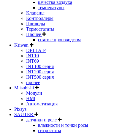
качества воздуха
температуры
Клапаны
Контроллеры
Приводы
Термостататы
Прочее
снято с производства
Kriwan
DELTA-P
INT10
INT69
INT100 серия
INT200 серия
INT500 серия
прочее
Mitsubishi
Модули
HMI
Автоматизация
Pixsys
SAUTER
датчики и реле
влажности и точки росы
гигростаты