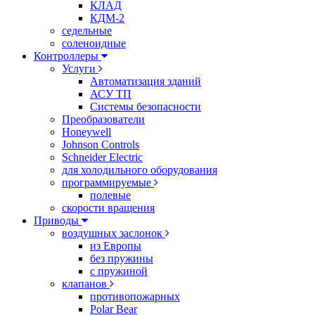
КЛАД
КДМ-2
седельные
соленоидные
Контроллеры
Услуги
Автоматизация зданий
АСУ ТП
Системы безопасности
Преобразователи
Honeywell
Johnson Controls
Schneider Electric
для холодильного оборудования
программируемые
полевые
скорости вращения
Приводы
воздушных заслонок
из Европы
без пружины
с пружиной
клапанов
противопожарных
Polar Bear