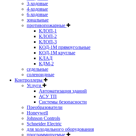
3-ходовые
4-ходовые
6-ходовые
зональные
противопожарные
КЛОП-1
КЛОП-2
КЛОП-3
КОД-1М прямоугольные
КОД-1М круглые
КЛАД
КДМ-2
седельные
соленоидные
Контроллеры
Услуги
Автоматизация зданий
АСУ ТП
Системы безопасности
Преобразователи
Honeywell
Johnson Controls
Schneider Electric
для холодильного оборудования
программируемые