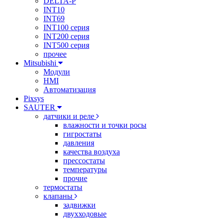
DELTA-P
INT10
INT69
INT100 серия
INT200 серия
INT500 серия
прочее
Mitsubishi
Модули
HMI
Автоматизация
Pixsys
SAUTER
датчики и реле
влажности и точки росы
гигростаты
давления
качества воздуха
прессостаты
температуры
прочие
термостаты
клапаны
задвижки
двухходовые