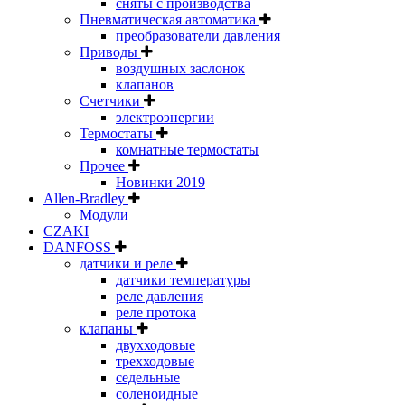
сняты с производства
Пневматическая автоматика
преобразователи давления
Приводы
воздушных заслонок
клапанов
Счетчики
электроэнергии
Термостаты
комнатные термостаты
Прочее
Новинки 2019
Allen-Bradley
Модули
CZAKI
DANFOSS
датчики и реле
датчики температуры
реле давления
реле протока
клапаны
двухходовые
трехходовые
седельные
соленоидные