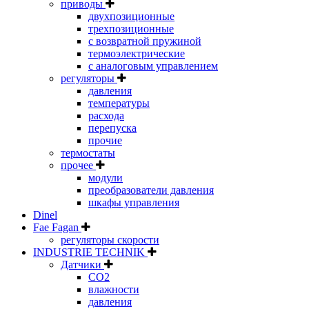
приводы
двухпозиционные
трехпозиционные
с возвратной пружиной
термоэлектрические
с аналоговым управлением
регуляторы
давления
температуры
расхода
перепуска
прочие
термостаты
прочее
модули
преобразователи давления
шкафы управления
Dinel
Fae Fagan
регуляторы скорости
INDUSTRIE TECHNIK
Датчики
CO2
влажности
давления