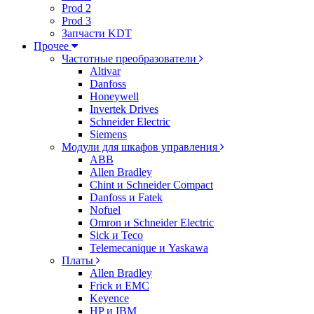
Prod 2
Prod 3
Запчасти KDT
Прочее
Частотные преобразователи
Altivar
Danfoss
Honeywell
Invertek Drives
Schneider Electric
Siemens
Модули для шкафов управления
ABB
Allen Bradley
Chint и Schneider Compact
Danfoss и Fatek
Nofuel
Omron и Schneider Electric
Sick и Teco
Telemecanique и Yaskawa
Платы
Allen Bradley
Frick и EMC
Keyence
HP и IBM