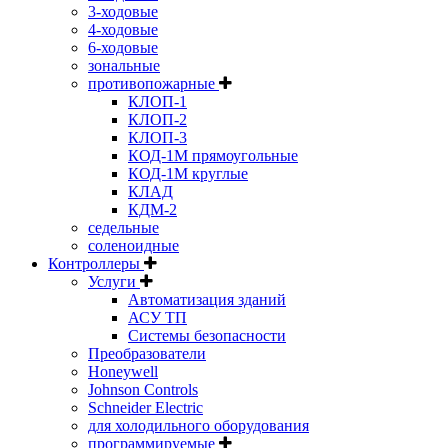
3-ходовые
4-ходовые
6-ходовые
зональные
противопожарные
КЛОП-1
КЛОП-2
КЛОП-3
КОД-1М прямоугольные
КОД-1М круглые
КЛАД
КДМ-2
седельные
соленоидные
Контроллеры
Услуги
Автоматизация зданий
АСУ ТП
Системы безопасности
Преобразователи
Honeywell
Johnson Controls
Schneider Electric
для холодильного оборудования
программируемые