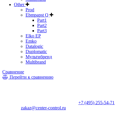
Other
Prod
Ebmpapst Q
Part1
Part2
Part3
Elko EP
Emko
Datalogic
Duplomatic
Мультибренд
Multibrand
Сравнение
Перейти к сравнению
* Информация на сайте не является публичной офертой. Цены
и характеристики товаров могут быть изменены
производителем в одностороннем порядке. Актуальную цену
уточняйте у менеджеров по телефону
+7 (495) 255-54-71
, либо
по почте
zakaz@center-control.ru