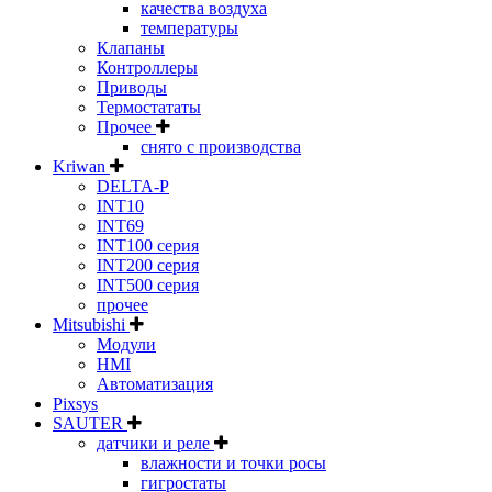
качества воздуха
температуры
Клапаны
Контроллеры
Приводы
Термостататы
Прочее
снято с производства
Kriwan
DELTA-P
INT10
INT69
INT100 серия
INT200 серия
INT500 серия
прочее
Mitsubishi
Модули
HMI
Автоматизация
Pixsys
SAUTER
датчики и реле
влажности и точки росы
гигростаты