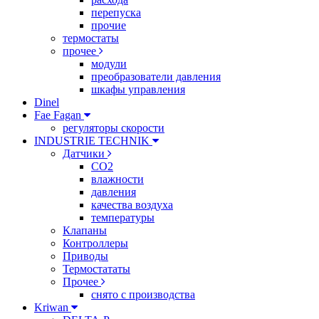
перепуска
прочие
термостаты
прочее
модули
преобразователи давления
шкафы управления
Dinel
Fae Fagan
регуляторы скорости
INDUSTRIE TECHNIK
Датчики
CO2
влажности
давления
качества воздуха
температуры
Клапаны
Контроллеры
Приводы
Термостататы
Прочее
снято с производства
Kriwan