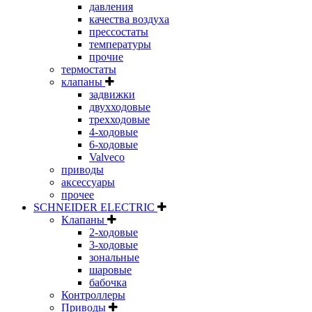
давления
качества воздуха
прессостаты
температуры
прочие
термостаты
клапаны
задвижки
двухходовые
трехходовые
4-ходовые
6-ходовые
Valveco
приводы
аксессуары
прочее
SCHNEIDER ELECTRIC
Клапаны
2-ходовые
3-ходовые
зональные
шаровые
бабочка
Контроллеры
Приводы