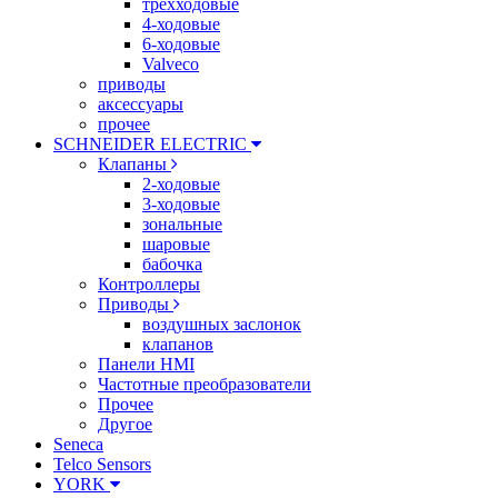
трехходовые
4-ходовые
6-ходовые
Valveco
приводы
аксессуары
прочее
SCHNEIDER ELECTRIC
Клапаны
2-ходовые
3-ходовые
зональные
шаровые
бабочка
Контроллеры
Приводы
воздушных заслонок
клапанов
Панели HMI
Частотные преобразователи
Прочее
Другое
Seneca
Telco Sensors
YORK