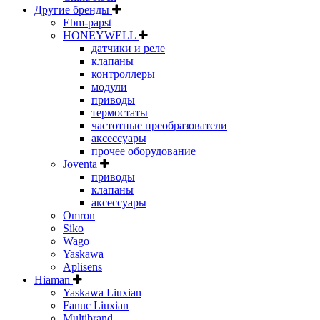
Другие бренды
Ebm-papst
HONEYWELL
датчики и реле
клапаны
контроллеры
модули
приводы
термостаты
частотные преобразователи
аксессуары
прочее оборудование
Joventa
приводы
клапаны
аксессуары
Omron
Siko
Wago
Yaskawa
Aplisens
Hiaman
Yaskawa Liuxian
Fanuc Liuxian
Multibrand