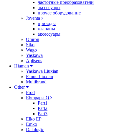
частотные преобразователи
аксессуары
прочее оборудование
Joventa
приводы
клапаны
аксессуары
Omron
Siko
Wago
Yaskawa
Aplisens
Hiaman
Yaskawa Liuxian
Fanuc Liuxian
Multibrand
Other
Prod
Ebmpapst Q
Part1
Part2
Part3
Elko EP
Emko
Datalogic