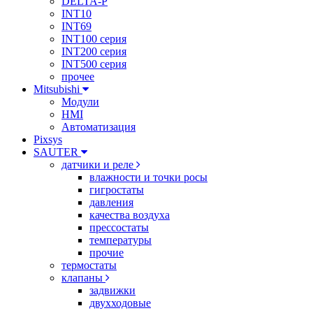
DELTA-P
INT10
INT69
INT100 серия
INT200 серия
INT500 серия
прочее
Mitsubishi
Модули
HMI
Автоматизация
Pixsys
SAUTER
датчики и реле
влажности и точки росы
гигростаты
давления
качества воздуха
прессостаты
температуры
прочие
термостаты
клапаны
задвижки
двухходовые