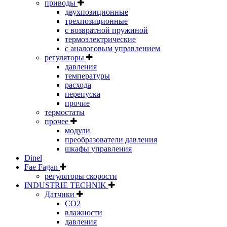
приводы
двухпозиционные
трехпозиционные
с возвратной пружиной
термоэлектрические
с аналоговым управлением
регуляторы
давления
температуры
расхода
перепуска
прочие
термостаты
прочее
модули
преобразователи давления
шкафы управления
Dinel
Fae Fagan
регуляторы скорости
INDUSTRIE TECHNIK
Датчики
CO2
влажности
давления