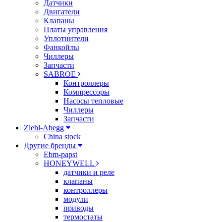
Датчики
Двигатели
Клапаны
Платы управления
Уплотнители
Фанкойлы
Чиллеры
Запчасти
SABROE
Контроллеры
Компрессоры
Насосы тепловые
Чиллеры
Запчасти
Ziehl-Abegg
China stock
Другие бренды
Ebm-papst
HONEYWELL
датчики и реле
клапаны
контроллеры
модули
приводы
термостаты