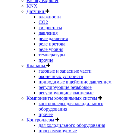
Facility Explorer
KNX
Датчики
влажности
CO2
гигростаты
давления
реле давления
реле протока
реле уровня
температуры
прочие
Клапаны
газовые и запасные части
оконечных устройств
приводимые в действие давлением
регулирующие резьбовые
регулирующие фланцевые
Компоненты холодильных систем
контроллеры для холодильного
оборудования
прочее
Контроллеры
для холодильного оборудования
программируемые