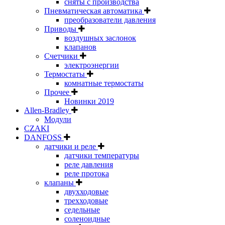
сняты с производства
Пневматическая автоматика
преобразователи давления
Приводы
воздушных заслонок
клапанов
Счетчики
электроэнергии
Термостаты
комнатные термостаты
Прочее
Новинки 2019
Allen-Bradley
Модули
CZAKI
DANFOSS
датчики и реле
датчики температуры
реле давления
реле протока
клапаны
двухходовые
трехходовые
седельные
соленоидные