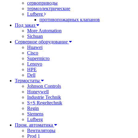
сервоприводы
термоэлектрические
Lufberg
противопожарных клапанов
Под заказ
More Automation
Sichuan
Серверное оборудование
Huawei
Cisco
Supermicro
Lenovo
HPE
Dell
Термостаты
Johnson Controls
Honeywell
Industrie Technik
S+S Regeltechnik
Regin
Siemens
Lufberg
Пром. автоматика
Вентиляторы
Prod 1