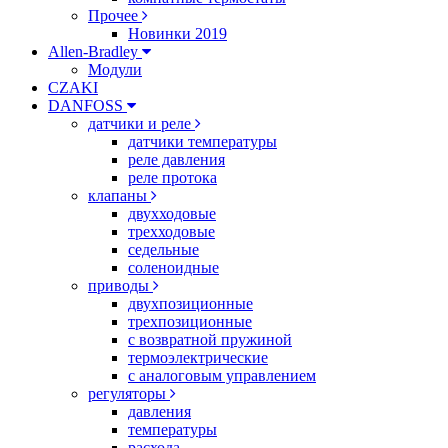
Прочее
Новинки 2019
Allen-Bradley
Модули
CZAKI
DANFOSS
датчики и реле
датчики температуры
реле давления
реле протока
клапаны
двухходовые
трехходовые
седельные
соленоидные
приводы
двухпозиционные
трехпозиционные
с возвратной пружиной
термоэлектрические
с аналоговым управлением
регуляторы
давления
температуры
расхода