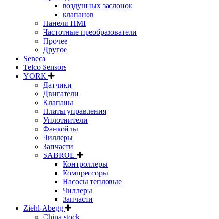
воздушных заслонок
клапанов
Панели HMI
Частотные преобразователи
Прочее
Другое
Seneca
Telco Sensors
YORK
Датчики
Двигатели
Клапаны
Платы управления
Уплотнители
Фанкойлы
Чиллеры
Запчасти
SABROE
Контроллеры
Компрессоры
Насосы тепловые
Чиллеры
Запчасти
Ziehl-Abegg
China stock