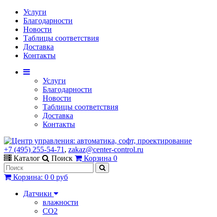
Услуги
Благодарности
Новости
Таблицы соответствия
Доставка
Контакты
Услуги
Благодарности
Новости
Таблицы соответствия
Доставка
Контакты
+7 (495) 255-54-71
,
zakaz@center-control.ru
Каталог
Поиск
Корзина
0
Корзина
:
0
0 руб
Датчики
влажности
CO2