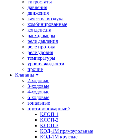
гигростаты
давления
движения
качества воздуха
комбинированные
конденсата
расходомеры
реле давления
реле протока
реле уровня
температуры
уровня жидкости
прочие
Клапаны
2-ходовые
3-ходовые
4-ходовые
6-ходовые
зональные
противопожарные
КЛОП-1
КЛОП-2
КЛОП-3
КОД-1М прямоугольные
КОД-1М круглые