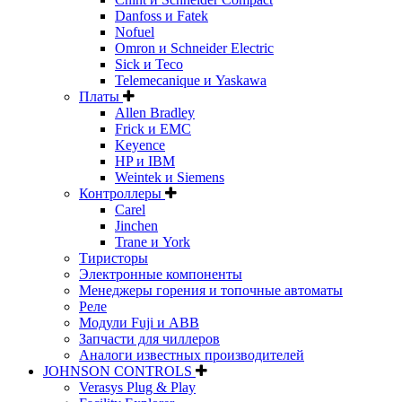
Danfoss и Fatek
Nofuel
Omron и Schneider Electric
Sick и Teco
Telemecanique и Yaskawa
Платы
Allen Bradley
Frick и EMC
Keyence
HP и IBM
Weintek и Siemens
Контроллеры
Carel
Jinchen
Trane и York
Тиристоры
Электронные компоненты
Менеджеры горения и топочные автоматы
Реле
Модули Fuji и ABB
Запчасти для чиллеров
Аналоги известных производителей
JOHNSON CONTROLS
Verasys Plug & Play