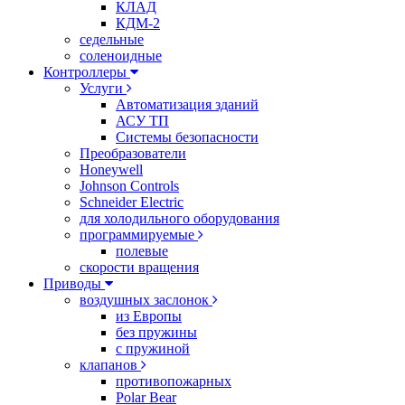
КЛАД
КДМ-2
седельные
соленоидные
Контроллеры
Услуги
Автоматизация зданий
АСУ ТП
Системы безопасности
Преобразователи
Honeywell
Johnson Controls
Schneider Electric
для холодильного оборудования
программируемые
полевые
скорости вращения
Приводы
воздушных заслонок
из Европы
без пружины
с пружиной
клапанов
противопожарных
Polar Bear