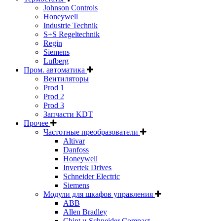
Johnson Controls
Honeywell
Industrie Technik
S+S Regeltechnik
Regin
Siemens
Lufberg
Пром. автоматика
Вентиляторы
Prod 1
Prod 2
Prod 3
Запчасти KDT
Прочее
Частотные преобразователи
Altivar
Danfoss
Honeywell
Invertek Drives
Schneider Electric
Siemens
Модули для шкафов управления
ABB
Allen Bradley
Chint и Schneider Compact