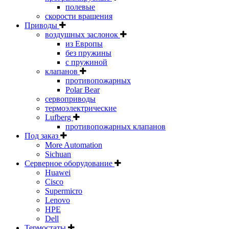
полевые
скорости вращения
Приводы
воздушных заслонок
из Европы
без пружины
с пружиной
клапанов
противопожарных
Polar Bear
сервоприводы
термоэлектрические
Lufberg
противопожарных клапанов
Под заказ
More Automation
Sichuan
Серверное оборудование
Huawei
Cisco
Supermicro
Lenovo
HPE
Dell
Термостаты