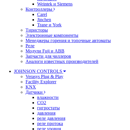
Weintek и Siemens
Контроллеры
Carel
Jinchen
Trane и York
Тиристоры
Электронные компоненты
Менеджеры горения и топочные автоматы
Реле
Модули Fuji и ABB
Запчасти для чиллеров
Аналоги известных производителей
JOHNSON CONTROLS
Verasys Plug & Play
Facility Explorer
KNX
Датчики
влажности
CO2
гигростаты
давления
реле давления
реле протока
реле уровня