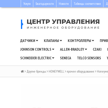
Услуги
Благодарности
Новости
Таблицы соответствия
Д
ДАТЧИКИ
КЛАПАНЫ
КОНТРОЛЛЕРЫ
ПРИ
JOHNSON CONTROLS
ALLEN-BRADLEY
CZAKI
SCHNEIDER ELECTRIC
SENECA
TELCO SENSORS
Другие бренды
HONEYWELL
прочее оборудование
Honeywe