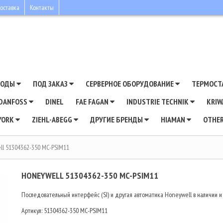
оставка
Контакты
ВОДЫ
ПОД ЗАКАЗ
СЕРВЕРНОЕ ОБОРУДОВАНИЕ
ТЕРМОСТ
DANFOSS
DINEL
FAE FAGAN
INDUSTRIE TECHNIK
KRI
YORK
ZIEHL-ABEGG
ДРУГИЕ БРЕНДЫ
HIAMAN
OTHE
ll 51304362-350 MC-PSIM11
HONEYWELL 51304362-350 MC-PSIM11
Последовательный интерфейс (SI) и другая автоматика Honeywell в наличии и
Артикул:
51304362-350 MC-PSIM11