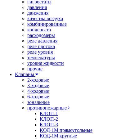
гигростаты
давления
движения
качества воздуха
комбинированные
конденсата
расходомеры
реле давления
реле протока
реле уровня
температуры
уровня жидкости
прочие
Клапаны
2-ходовые
3-ходовые
4-ходовые
6-ходовые
зональные
противопожарные
КЛОП-1
КЛОП-2
КЛОП-3
КОД-1М прямоугольные
КОД-1М круглые