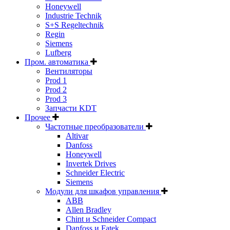
Honeywell
Industrie Technik
S+S Regeltechnik
Regin
Siemens
Lufberg
Пром. автоматика
Вентиляторы
Prod 1
Prod 2
Prod 3
Запчасти KDT
Прочее
Частотные преобразователи
Altivar
Danfoss
Honeywell
Invertek Drives
Schneider Electric
Siemens
Модули для шкафов управления
ABB
Allen Bradley
Chint и Schneider Compact
Danfoss и Fatek