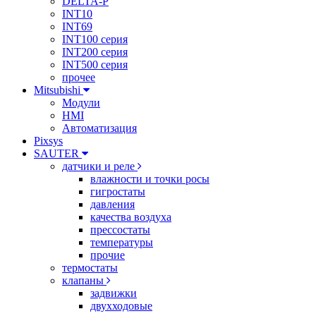
DELTA-P
INT10
INT69
INT100 серия
INT200 серия
INT500 серия
прочее
Mitsubishi
Модули
HMI
Автоматизация
Pixsys
SAUTER
датчики и реле
влажности и точки росы
гигростаты
давления
качества воздуха
прессостаты
температуры
прочие
термостаты
клапаны
задвижки
двухходовые