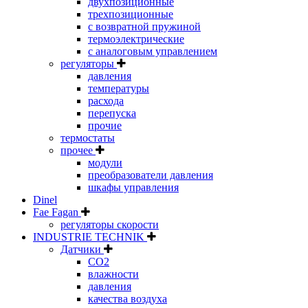
двухпозиционные
трехпозиционные
с возвратной пружиной
термоэлектрические
с аналоговым управлением
регуляторы
давления
температуры
расхода
перепуска
прочие
термостаты
прочее
модули
преобразователи давления
шкафы управления
Dinel
Fae Fagan
регуляторы скорости
INDUSTRIE TECHNIK
Датчики
CO2
влажности
давления
качества воздуха