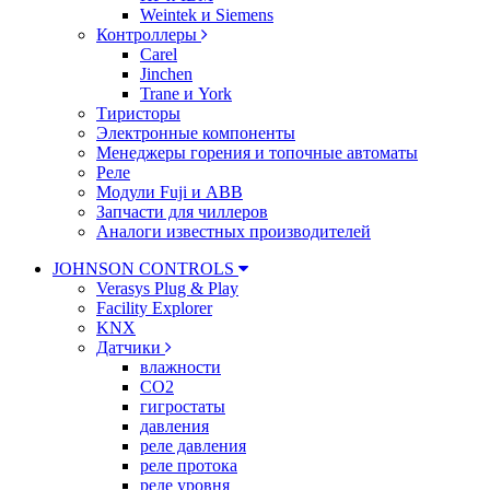
Weintek и Siemens
Контроллеры
Carel
Jinchen
Trane и York
Тиристоры
Электронные компоненты
Менеджеры горения и топочные автоматы
Реле
Модули Fuji и ABB
Запчасти для чиллеров
Аналоги известных производителей
JOHNSON CONTROLS
Verasys Plug & Play
Facility Explorer
KNX
Датчики
влажности
CO2
гигростаты
давления
реле давления
реле протока
реле уровня