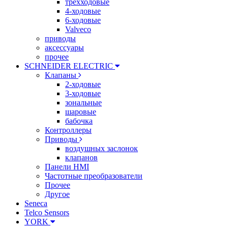
трехходовые
4-ходовые
6-ходовые
Valveco
приводы
аксессуары
прочее
SCHNEIDER ELECTRIC
Клапаны
2-ходовые
3-ходовые
зональные
шаровые
бабочка
Контроллеры
Приводы
воздушных заслонок
клапанов
Панели HMI
Частотные преобразователи
Прочее
Другое
Seneca
Telco Sensors
YORK