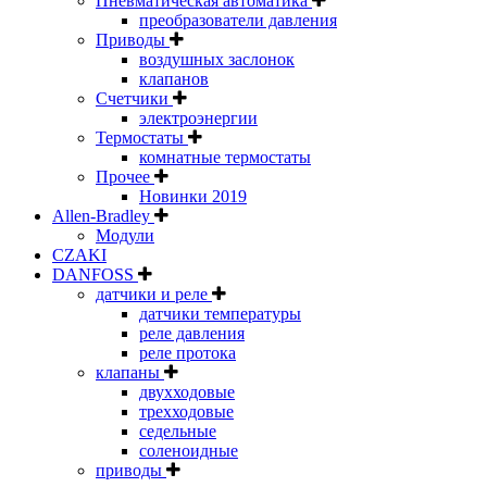
Пневматическая автоматика
преобразователи давления
Приводы
воздушных заслонок
клапанов
Счетчики
электроэнергии
Термостаты
комнатные термостаты
Прочее
Новинки 2019
Allen-Bradley
Модули
CZAKI
DANFOSS
датчики и реле
датчики температуры
реле давления
реле протока
клапаны
двухходовые
трехходовые
седельные
соленоидные
приводы