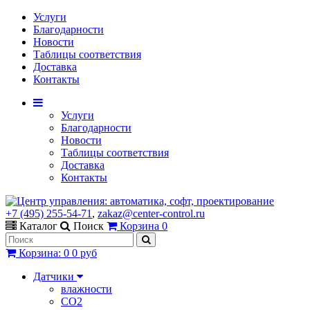
Услуги
Благодарности
Новости
Таблицы соответствия
Доставка
Контакты
Услуги
Благодарности
Новости
Таблицы соответствия
Доставка
Контакты
+7 (495) 255-54-71
,
zakaz@center-control.ru
Каталог
Поиск
Корзина
0
Корзина
:
0
0 руб
Датчики
влажности
CO2