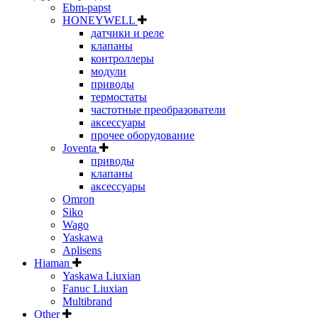
Ebm-papst
HONEYWELL
датчики и реле
клапаны
контроллеры
модули
приводы
термостаты
частотные преобразователи
аксессуары
прочее оборудование
Joventa
приводы
клапаны
аксессуары
Omron
Siko
Wago
Yaskawa
Aplisens
Hiaman
Yaskawa Liuxian
Fanuc Liuxian
Multibrand
Other