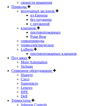
скорости вращения
Приводы
воздушных заслонок
из Европы
без пружины
с пружиной
клапанов
противопожарных
Polar Bear
сервоприводы
термоэлектрические
Lufberg
противопожарных клапанов
Под заказ
More Automation
Sichuan
Серверное оборудование
Huawei
Cisco
Supermicro
Lenovo
HPE
Dell
Термостаты
Johnson Controls