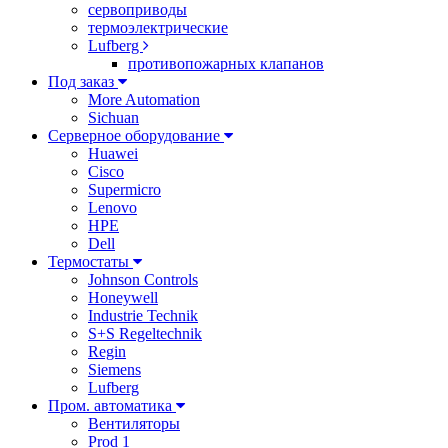
сервоприводы
термоэлектрические
Lufberg
противопожарных клапанов
Под заказ
More Automation
Sichuan
Серверное оборудование
Huawei
Cisco
Supermicro
Lenovo
HPE
Dell
Термостаты
Johnson Controls
Honeywell
Industrie Technik
S+S Regeltechnik
Regin
Siemens
Lufberg
Пром. автоматика
Вентиляторы
Prod 1