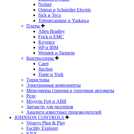
Nofuel
Omron и Schneider Electric
Sick и Teco
Telemecanique и Yaskawa
Платы
Allen Bradley
Frick и EMC
Keyence
HP и IBM
Weintek и Siemens
Контроллеры
Carel
Jinchen
Trane и York
Тиристоры
Электронные компоненты
Менеджеры горения и топочные автоматы
Реле
Модули Fuji и ABB
Запчасти для чиллеров
Аналоги известных производителей
JOHNSON CONTROLS
Verasys Plug & Play
Facility Explorer
KNX