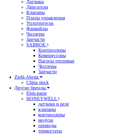
Датчики
Двигатели
Клапаны
Платы управления
Уплотнители
Фанкойлы
Чиллеры
Запчасти
SABROE
Контроллеры
Компрессоры
Насосы тепловые
Чиллеры
Запчасти
Ziehl-Abegg
China stock
Другие бренды
Ebm-papst
HONEYWELL
датчики и реле
клапаны
контроллеры
модули
приводы
термостаты