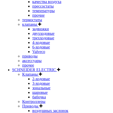
качества воздуха
прессостаты
температуры
прочие
термостаты
клапаны
задвижки
двухходовые
трехходовые
4-ходовые
6-ходовые
Valveco
приводы
аксессуары
прочее
SCHNEIDER ELECTRIC
Клапаны
2-ходовые
3-ходовые
зональные
шаровые
бабочка
Контроллеры
Приводы
воздушных заслонок