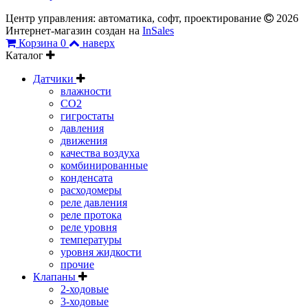
Центр управления: автоматика, софт, проектирование
2026
Интернет-магазин создан на
InSales
Корзина
0
наверх
Каталог
Датчики
влажности
CO2
гигростаты
давления
движения
качества воздуха
комбинированные
конденсата
расходомеры
реле давления
реле протока
реле уровня
температуры
уровня жидкости
прочие
Клапаны
2-ходовые
3-ходовые