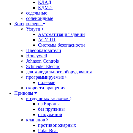
КЛАД
КДМ-2
седельные
соленоидные
Контроллеры
Услуги
Автоматизация зданий
АСУ ТП
Системы безопасности
Преобразователи
Honeywell
Johnson Controls
Schneider Electric
для холодильного оборудования
программируемые
полевые
скорости вращения
Приводы
воздушных заслонок
из Европы
без пружины
с пружиной
клапанов
противопожарных
Polar Bear