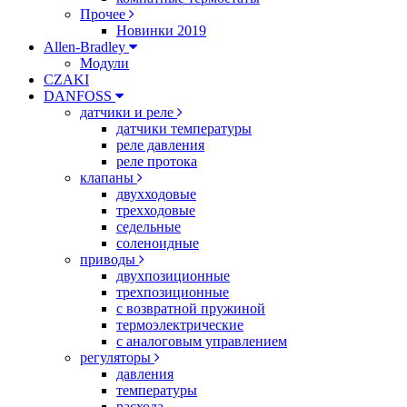
Прочее
Новинки 2019
Allen-Bradley
Модули
CZAKI
DANFOSS
датчики и реле
датчики температуры
реле давления
реле протока
клапаны
двухходовые
трехходовые
седельные
соленоидные
приводы
двухпозиционные
трехпозиционные
с возвратной пружиной
термоэлектрические
с аналоговым управлением
регуляторы
давления
температуры
расхода