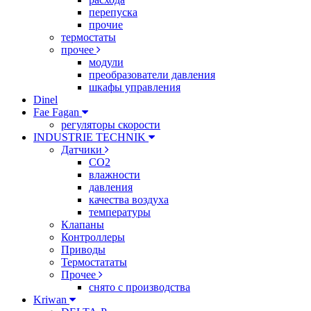
перепуска
прочие
термостаты
прочее
модули
преобразователи давления
шкафы управления
Dinel
Fae Fagan
регуляторы скорости
INDUSTRIE TECHNIK
Датчики
CO2
влажности
давления
качества воздуха
температуры
Клапаны
Контроллеры
Приводы
Термостататы
Прочее
снято с производства
Kriwan