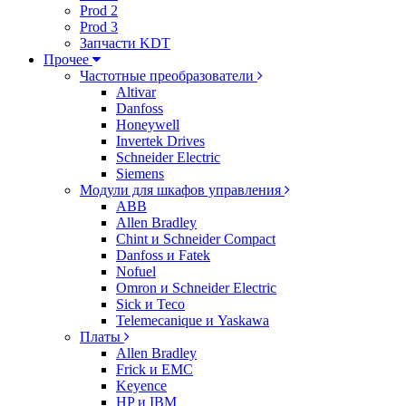
Prod 2
Prod 3
Запчасти KDT
Прочее
Частотные преобразователи
Altivar
Danfoss
Honeywell
Invertek Drives
Schneider Electric
Siemens
Модули для шкафов управления
ABB
Allen Bradley
Chint и Schneider Compact
Danfoss и Fatek
Nofuel
Omron и Schneider Electric
Sick и Teco
Telemecanique и Yaskawa
Платы
Allen Bradley
Frick и EMC
Keyence
HP и IBM