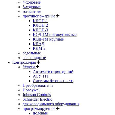
4-ходовые
6-ходовые
зональные
противопожарные
КЛОП-1
КЛОП-2
КЛОП-3
КОД-1М прямоугольные
КОД-1М круглые
КЛАД
КДМ-2
седельные
соленоидные
Контроллеры
Услуги
Автоматизация зданий
АСУ ТП
Системы безопасности
Преобразователи
Honeywell
Johnson Controls
Schneider Electric
для холодильного оборудования
программируемые
полевые