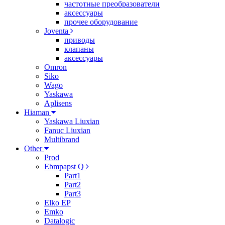
частотные преобразователи
аксессуары
прочее оборудование
Joventa
приводы
клапаны
аксессуары
Omron
Siko
Wago
Yaskawa
Aplisens
Hiaman
Yaskawa Liuxian
Fanuc Liuxian
Multibrand
Other
Prod
Ebmpapst Q
Part1
Part2
Part3
Elko EP
Emko
Datalogic