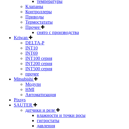
температуры
Клапаны
Контроллеры
Приводы
Термостататы
Прочее
снято с производства
Kriwan
DELTA-P
INT10
INT69
INT100 серия
INT200 серия
INT500 серия
прочее
Mitsubishi
Модули
HMI
Автоматизация
Pixsys
SAUTER
датчики и реле
влажности и точки росы
гигростаты
давления