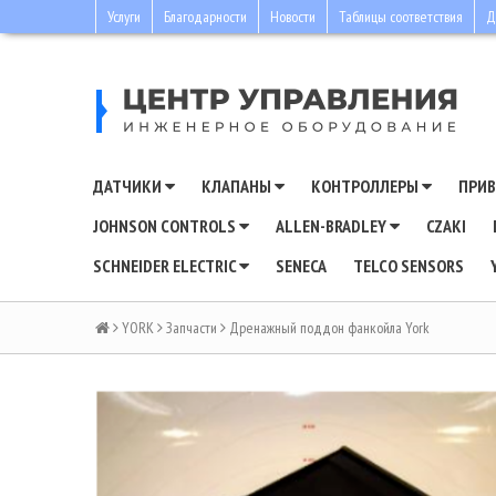
Услуги
Благодарности
Новости
Таблицы соответствия
Д
ДАТЧИКИ
КЛАПАНЫ
КОНТРОЛЛЕРЫ
ПРИ
JOHNSON CONTROLS
ALLEN-BRADLEY
CZAKI
SCHNEIDER ELECTRIC
SENECA
TELCO SENSORS
YORK
Запчасти
Дренажный поддон фанкойла York