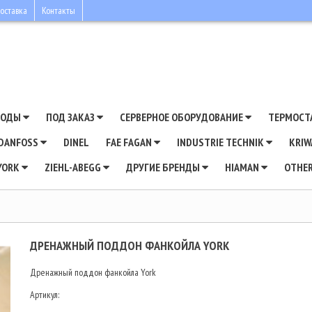
оставка
Контакты
ВОДЫ
ПОД ЗАКАЗ
СЕРВЕРНОЕ ОБОРУДОВАНИЕ
ТЕРМОСТ
DANFOSS
DINEL
FAE FAGAN
INDUSTRIE TECHNIK
KRI
YORK
ZIEHL-ABEGG
ДРУГИЕ БРЕНДЫ
HIAMAN
OTHE
ДРЕНАЖНЫЙ ПОДДОН ФАНКОЙЛА YORK
Дренажный поддон фанкойла York
Артикул: