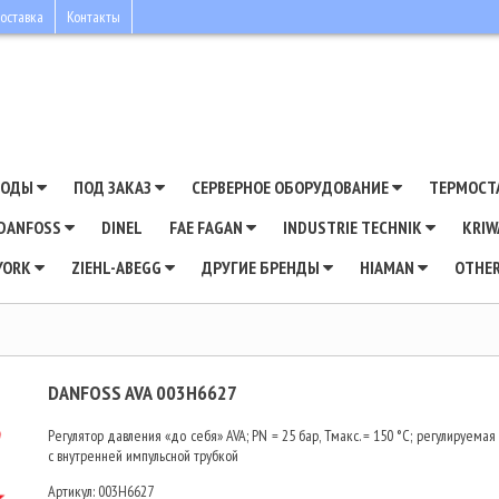
оставка
Контакты
ВОДЫ
ПОД ЗАКАЗ
СЕРВЕРНОЕ ОБОРУДОВАНИЕ
ТЕРМОСТ
DANFOSS
DINEL
FAE FAGAN
INDUSTRIE TECHNIK
KRI
YORK
ZIEHL-ABEGG
ДРУГИЕ БРЕНДЫ
HIAMAN
OTHE
DANFOSS AVA 003H6627
Регулятор давления «до себя» AVA; PN = 25 бар, Тмакс. = 150 °С; регулируема
с внутренней импульсной трубкой
Артикул:
003H6627