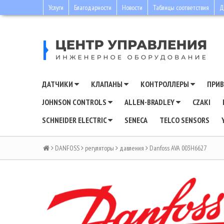
Услуги
Благодарности
Новости
Таблицы соответствия
Д
ДАТЧИКИ
КЛАПАНЫ
КОНТРОЛЛЕРЫ
ПРИ
JOHNSON CONTROLS
ALLEN-BRADLEY
CZAKI
SCHNEIDER ELECTRIC
SENECA
TELCO SENSORS
DANFOSS
регуляторы
давления
Danfoss AVA 003H6627