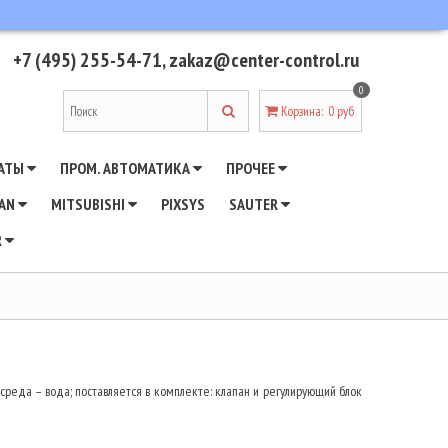
+7 (495) 255-54-71
,
zakaz@center-control.ru
0
Корзина
:
0 руб
АТЫ
ПРОМ. АВТОМАТИКА
ПРОЧЕЕ
WAN
MITSUBISHI
PIXSYS
SAUTER
R
я среда – вода; поставляется в комплекте: клапан и регулирующий блок