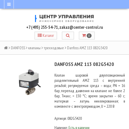
+7 (495) 255-54-71
,
zakaz@center-control.ru
Каталог
0
DANFOSS
клапаны
трехходовые
Danfoss AMZ 113 082G5420
DANFOSS AMZ 113 082G5420
Клапан шаровой двухпозиционный
разделительный AMZ 113 c внутренней
резьбой; регулируемая среда – вода; PN = 16
бар, перепад давления на клапане не более 2
бар, Тмакс. = 130 °С; время закрытия – 60 с;
материал – латунь никелированная; в
комплекте с электроприводом, U = 220 В
Артикул:
082G5420
Наличие:
Есть в наличии