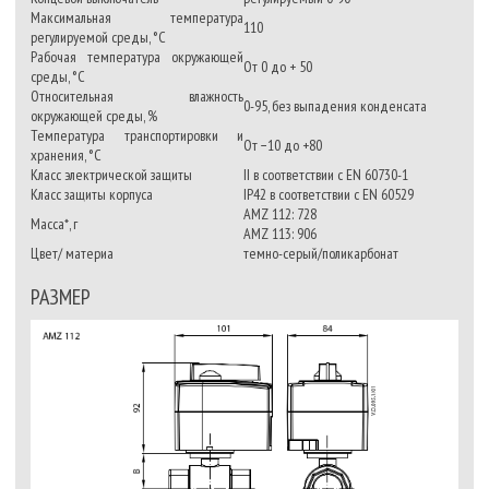
Максимальная температура
110
регулируемой среды, °С
Рабочая температура окружающей
От 0 до + 50
среды, °C
Относительная влажность
0-95, без выпадения конденсата
окружающей среды, %
Температура транспортировки и
От −10 до +80
хранения, °C
Класс электрической защиты
II в соответствии с EN 60730-1
Класс защиты корпуса
IP42 в соответствии с EN 60529
AMZ 112: 728
Масса*, г
AMZ 113: 906
Цвет/ материа
темно-серый/поликарбонат
РАЗМЕР