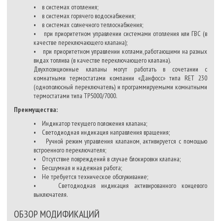
• в системах отопления;
• в системах горячего водоснабжения;
• в системах солнечного теплоснабжения;
• при приоритетном управлении системами отопления или ГВС (в
качестве переключающего клапана);
• при приоритетном управлении котлами, работающими на разных
видах топлива (в качестве переключающего клапана).
Двухпозиционные клапаны могут работать в сочетании с
комнатными термостатами компании «Данфосс» типа RET 230
(однополюсный переключатель) и программируемыми комнатными
термостатами типа ТP5000/7000.
Преимущества:
• Индикатор текущего положения клапана;
• Светодиодная индикация направления вращения;
• Ручной режим управления клапаном, активируется с помощью
встроенного переключателя;
• Отсутствие повреждений в случае блокировки клапана;
• Бесшумная и надежная работа;
• Не требуется техническое обслуживание;
• Светодиодная индикация активированного концевого
выключателя.
ОБЗОР МОДИФИКАЦИЙ