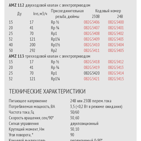
AMZ 112
двухходовой клапан с электроприводом
Присоединительная
Кодовый номер
Ду
kvs, м3/ч
резьба, дюймы
230В
24В
15
17
Rp ½
082G5406
082G5400
20
41
Rp ¾
082G5407
082G5401
25
70
Rp1
082G5408
082G5402
32
121
Rp1¼
082G5409
082G5403
40
200
Rp1½
082G5410
082G5404
50
292
Rp2
082G5411
082G5405
AMZ 113
трехходовой клапан с электроприводом
15
17
Rp ½
082G5418
082G5412
20
41
Rp ¾
082G5419
082G5413
25
70
Rp1
082G5420
082G5414
32
121
Rp1¼
082G5421
082G5415
ТЕХНИЧЕСКИЕ ХАРАКТЕРИСТИКИ
Питающее напряжение
24В или 230В перем. тока
Потребляемая мощность, ВА
3,5 (<0,2 Вт в режиме ожидания)
Частота тока, Гц
50/60
Скорость вращения, сек/90°
30, 60
Сигнал управления
двухпозиционный
Крутящий момент, Нм
50, 10
Угол поворота, °
90
Концевой выключатель
регулируемый 0-90°