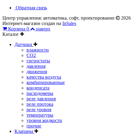
Обратная связь
Центр управления: автоматика, софт, проектирование
2026
Интернет-магазин создан на
InSales
Корзина
0
наверх
Каталог
Датчики
влажности
CO2
гигростаты
давления
движения
качества воздуха
комбинированные
конденсата
расходомеры
реле давления
реле протока
реле уровня
температуры
уровня жидкости
прочие
Клапаны