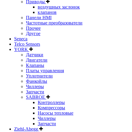
Приводы
воздушных заслонок
клапанов
Панели HMI
Частотные преобразователи
Прочее
Другое
Seneca
Telco Sensors
YORK
Датчики
Двигатели
Клапаны
Платы управления
Уплотнители
Фанкойлы
Чиллеры
Запчасти
SABROE
Контроллеры
Компрессоры
Насосы тепловые
Чиллеры
Запчасти
Ziehl-Abegg