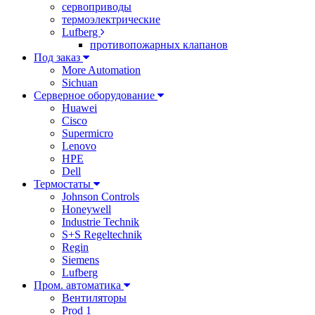
сервоприводы
термоэлектрические
Lufberg
противопожарных клапанов
Под заказ
More Automation
Sichuan
Серверное оборудование
Huawei
Cisco
Supermicro
Lenovo
HPE
Dell
Термостаты
Johnson Controls
Honeywell
Industrie Technik
S+S Regeltechnik
Regin
Siemens
Lufberg
Пром. автоматика
Вентиляторы
Prod 1