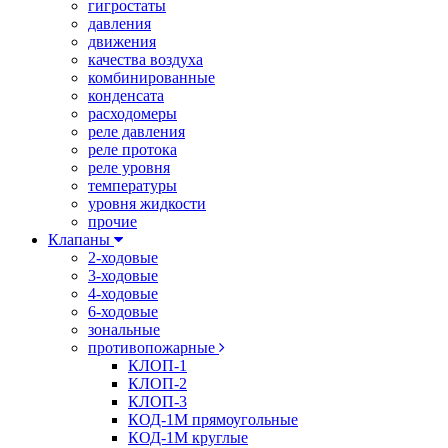
гигростаты
давления
движения
качества воздуха
комбинированные
конденсата
расходомеры
реле давления
реле протока
реле уровня
температуры
уровня жидкости
прочие
Клапаны
2-ходовые
3-ходовые
4-ходовые
6-ходовые
зональные
противопожарные
КЛОП-1
КЛОП-2
КЛОП-3
КОД-1М прямоугольные
КОД-1М круглые