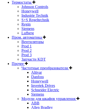
Термостаты
Johnson Controls
Honeywell
Industrie Technik
S+S Regeltechnik
Regin
Siemens
Lufberg
Пром. автоматика
Вентиляторы
Prod 1
Prod 2
Prod 3
Запчасти KDT
Прочее
Частотные преобразователи
Altivar
Danfoss
Honeywell
Invertek Drives
Schneider Electric
Siemens
Модули для шкафов управления
ABB
Allen Bradley