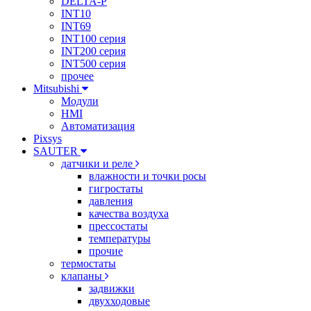
DELTA-P
INT10
INT69
INT100 серия
INT200 серия
INT500 серия
прочее
Mitsubishi
Модули
HMI
Автоматизация
Pixsys
SAUTER
датчики и реле
влажности и точки росы
гигростаты
давления
качества воздуха
прессостаты
температуры
прочие
термостаты
клапаны
задвижки
двухходовые