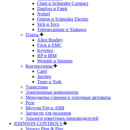
Chint и Schneider Compact
Danfoss и Fatek
Nofuel
Omron и Schneider Electric
Sick и Teco
Telemecanique и Yaskawa
Платы
Allen Bradley
Frick и EMC
Keyence
HP и IBM
Weintek и Siemens
Контроллеры
Carel
Jinchen
Trane и York
Тиристоры
Электронные компоненты
Менеджеры горения и топочные автоматы
Реле
Модули Fuji и ABB
Запчасти для чиллеров
Аналоги известных производителей
JOHNSON CONTROLS
Verasys Plug & Play