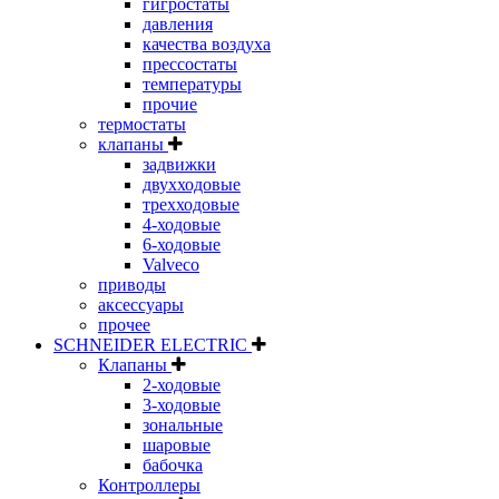
гигростаты
давления
качества воздуха
прессостаты
температуры
прочие
термостаты
клапаны
задвижки
двухходовые
трехходовые
4-ходовые
6-ходовые
Valveco
приводы
аксессуары
прочее
SCHNEIDER ELECTRIC
Клапаны
2-ходовые
3-ходовые
зональные
шаровые
бабочка
Контроллеры