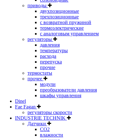
приводы
двухпозиционные
трехпозиционные
с возвратной пружиной
термоэлектрические
с аналоговым управлением
регуляторы
давления
температуры
расхода
перепуска
прочие
термостаты
прочее
модули
преобразователи давления
шкафы управления
Dinel
Fae Fagan
регуляторы скорости
INDUSTRIE TECHNIK
Датчики
CO2
влажности