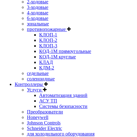
2-ходовые
3-ходовые
4-ходовые
6-ходовые
зональные
противопожарные
КЛОП-1
КЛОП-2
КЛОП-3
КОД-1М прямоугольные
КОД-1М круглые
КЛАД
КДМ-2
седельные
соленоидные
Контроллеры
Услуги
Автоматизация зданий
АСУ ТП
Системы безопасности
Преобразователи
Honeywell
Johnson Controls
Schneider Electric
для холодильного оборудования