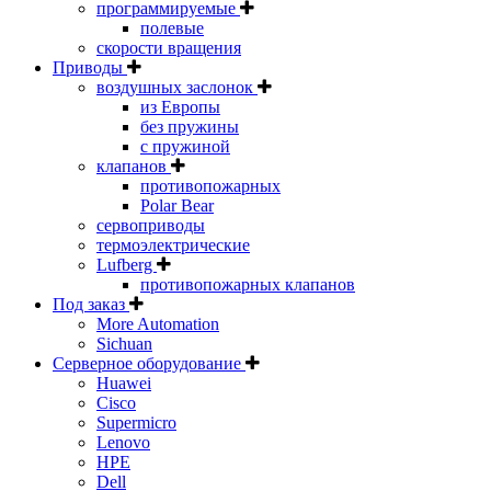
программируемые
полевые
скорости вращения
Приводы
воздушных заслонок
из Европы
без пружины
с пружиной
клапанов
противопожарных
Polar Bear
сервоприводы
термоэлектрические
Lufberg
противопожарных клапанов
Под заказ
More Automation
Sichuan
Серверное оборудование
Huawei
Cisco
Supermicro
Lenovo
HPE
Dell