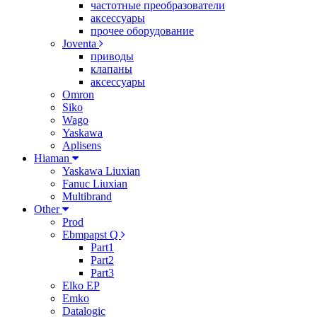
частотные преобразователи
аксессуары
прочее оборудование
Joventa
приводы
клапаны
аксессуары
Omron
Siko
Wago
Yaskawa
Aplisens
Hiaman
Yaskawa Liuxian
Fanuc Liuxian
Multibrand
Other
Prod
Ebmpapst Q
Part1
Part2
Part3
Elko EP
Emko
Datalogic