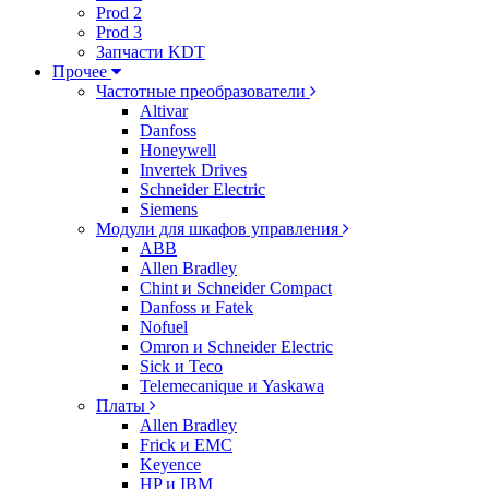
Prod 2
Prod 3
Запчасти KDT
Прочее
Частотные преобразователи
Altivar
Danfoss
Honeywell
Invertek Drives
Schneider Electric
Siemens
Модули для шкафов управления
ABB
Allen Bradley
Chint и Schneider Compact
Danfoss и Fatek
Nofuel
Omron и Schneider Electric
Sick и Teco
Telemecanique и Yaskawa
Платы
Allen Bradley
Frick и EMC
Keyence
HP и IBM