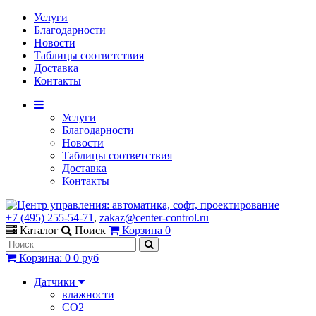
Услуги
Благодарности
Новости
Таблицы соответствия
Доставка
Контакты
Услуги
Благодарности
Новости
Таблицы соответствия
Доставка
Контакты
+7 (495) 255-54-71
,
zakaz@center-control.ru
Каталог
Поиск
Корзина
0
Корзина
:
0
0 руб
Датчики
влажности
CO2