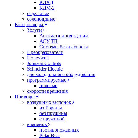
КЛАД
КДМ-2
седельные
соленоидные
Контроллеры
Услуги
Автоматизация зданий
АСУ ТП
Системы безопасности
Преобразователи
Honeywell
Johnson Controls
Schneider Electric
для холодильного оборудования
программируемые
полевые
скорости вращения
Приводы
воздушных заслонок
из Европы
без пружины
с пружиной
клапанов
противопожарных
Polar Bear