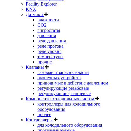
Facility Explorer
KNX
Датчики
влажности
CO2
гигростаты
давления
реле давления
реле протока
реле уровня
температуры
прочие
Клапаны
газовые и запасные части
оконечных устройств
приводимые в действие давлением
регулирующие резьбовые
регулирующие фланцевые
Компоненты холодильных систем
контроллеры для холодильного
оборудования
прочее
Контроллеры
для холодильного оборудования
программируемые