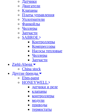
Датчики
Двигатели
Клапаны
Платы управления
Уплотнители
Фанкойлы
Чиллеры
Запчасти
SABROE
Контроллеры
Компрессоры
Насосы тепловые
Чиллеры
Запчасти
Ziehl-Abegg
China stock
Другие бренды
Ebm-papst
HONEYWELL
датчики и реле
клапаны
контроллеры
модули
приводы
термостаты