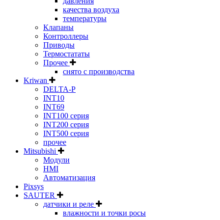
давления
качества воздуха
температуры
Клапаны
Контроллеры
Приводы
Термостататы
Прочее
снято с производства
Kriwan
DELTA-P
INT10
INT69
INT100 серия
INT200 серия
INT500 серия
прочее
Mitsubishi
Модули
HMI
Автоматизация
Pixsys
SAUTER
датчики и реле
влажности и точки росы