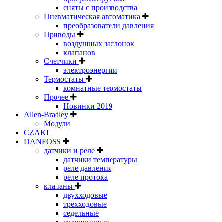
сняты с производства
Пневматическая автоматика
преобразователи давления
Приводы
воздушных заслонок
клапанов
Счетчики
электроэнергии
Термостаты
комнатные термостаты
Прочее
Новинки 2019
Allen-Bradley
Модули
CZAKI
DANFOSS
датчики и реле
датчики температуры
реле давления
реле протока
клапаны
двухходовые
трехходовые
седельные
соленоидные