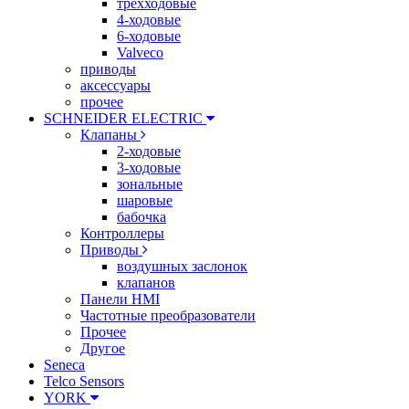
трехходовые
4-ходовые
6-ходовые
Valveco
приводы
аксессуары
прочее
SCHNEIDER ELECTRIC
Клапаны
2-ходовые
3-ходовые
зональные
шаровые
бабочка
Контроллеры
Приводы
воздушных заслонок
клапанов
Панели HMI
Частотные преобразователи
Прочее
Другое
Seneca
Telco Sensors
YORK