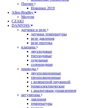
Прочее
Новинки 2019
Allen-Bradley
Модули
CZAKI
DANFOSS
датчики и реле
датчики температуры
реле давления
реле протока
клапаны
двухходовые
трехходовые
седельные
соленоидные
приводы
двухпозиционные
трехпозиционные
с возвратной пружиной
термоэлектрические
с аналоговым управлением
регуляторы
давления
температуры
расхода