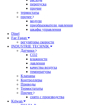
перепуска
прочие
термостаты
прочее
модули
преобразователи давления
шкафы управления
Dinel
Fae Fagan
регуляторы скорости
INDUSTRIE TECHNIK
Датчики
CO2
влажности
давления
качества воздуха
температуры
Клапаны
Контроллеры
Приводы
Термостататы
Прочее
снято с производства
Kriwan