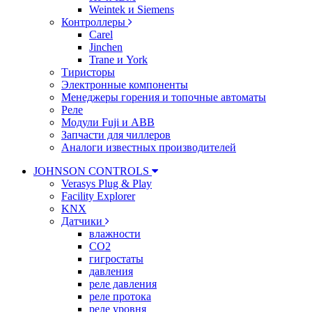
Weintek и Siemens
Контроллеры
Carel
Jinchen
Trane и York
Тиристоры
Электронные компоненты
Менеджеры горения и топочные автоматы
Реле
Модули Fuji и ABB
Запчасти для чиллеров
Аналоги известных производителей
JOHNSON CONTROLS
Verasys Plug & Play
Facility Explorer
KNX
Датчики
влажности
CO2
гигростаты
давления
реле давления
реле протока
реле уровня