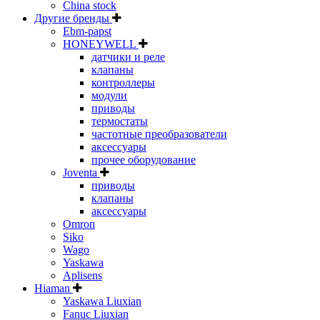
China stock
Другие бренды
Ebm-papst
HONEYWELL
датчики и реле
клапаны
контроллеры
модули
приводы
термостаты
частотные преобразователи
аксессуары
прочее оборудование
Joventa
приводы
клапаны
аксессуары
Omron
Siko
Wago
Yaskawa
Aplisens
Hiaman
Yaskawa Liuxian
Fanuc Liuxian