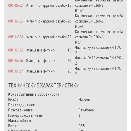
003H6902
Фитинги с наружной резьбой
15
согласно EN 0266-1
R 1/2 "
Коническая наружная резьба
003H6903
Фитинги с наружной резьбой
20
согласно EN 0266-1
R 3/4 "
Коническая наружная резьба
003H6904
Фитинги с наружной резьбой
25
согласно EN 0266-1
R 1"
Фланцы Ру 25 согласно EN 1092-
003H6915
Фланцевые фитинги
15
2
Фланцы Ру 25 согласно EN 1092-
003H6916
Фланцевые фитинги
20
2
Фланцы Ру 25 согласно EN 1092-
003H6917
Фланцевые фитинги
25
2
ТЕХНИЧЕСКИЕ ХАРАКТЕРИСТИКИ
Конструктивные особенности
Резьба
Наружная
Присоединение
Присоединение
Резьбовое
Размер присоединения
1"
Масса, объём
Вес, кг
0.35
Объём упаковки, м3
0.01