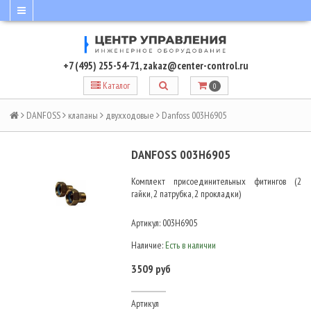
+7 (495) 255-54-71
,
zakaz@center-control.ru
Каталог
0
DANFOSS
клапаны
двухходовые
Danfoss 003H6905
DANFOSS 003H6905
Комплект присоединительных фитингов (2
гайки, 2 патрубка, 2 прокладки)
Артикул:
003H6905
Наличие:
Есть в наличии
3509 руб
Артикул