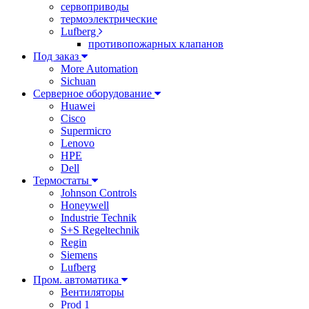
сервоприводы
термоэлектрические
Lufberg
противопожарных клапанов
Под заказ
More Automation
Sichuan
Серверное оборудование
Huawei
Cisco
Supermicro
Lenovo
HPE
Dell
Термостаты
Johnson Controls
Honeywell
Industrie Technik
S+S Regeltechnik
Regin
Siemens
Lufberg
Пром. автоматика
Вентиляторы
Prod 1