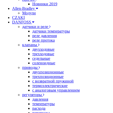
Новинки 2019
Allen-Bradley
Модули
CZAKI
DANFOSS
датчики и реле
датчики температуры
реле давления
реле протока
клапаны
двухходовые
трехходовые
седельные
соленоидные
приводы
двухпозиционные
трехпозиционные
с возвратной пружиной
термоэлектрические
с аналоговым управлением
регуляторы
давления
температуры
расхода
перепуска