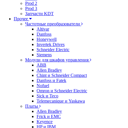
Prod 2
Prod 3
Запчасти KDT
Прочее
Частотные преобразователи
Altivar
Danfoss
Honeywell
Invertek Drives
Schneider Electric
Siemens
Модули для шкафов управления
ABB
Allen Bradley
Chint и Schneider Compact
Danfoss и Fatek
Nofuel
Omron и Schneider Electric
Sick и Teco
Telemecanique и Yaskawa
Платы
Allen Bradley
Frick и EMC
Keyence
HP и IBM