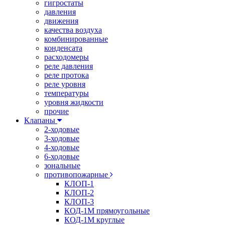
гигростаты
давления
движения
качества воздуха
комбинированные
конденсата
расходомеры
реле давления
реле протока
реле уровня
температуры
уровня жидкости
прочие
Клапаны
2-ходовые
3-ходовые
4-ходовые
6-ходовые
зональные
противопожарные
КЛОП-1
КЛОП-2
КЛОП-3
КОД-1М прямоугольные
КОД-1М круглые