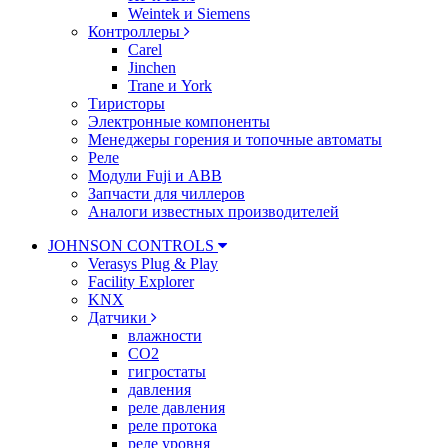
Weintek и Siemens
Контроллеры
Carel
Jinchen
Trane и York
Тиристоры
Электронные компоненты
Менеджеры горения и топочные автоматы
Реле
Модули Fuji и ABB
Запчасти для чиллеров
Аналоги известных производителей
JOHNSON CONTROLS
Verasys Plug & Play
Facility Explorer
KNX
Датчики
влажности
CO2
гигростаты
давления
реле давления
реле протока
реле уровня