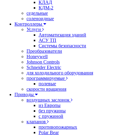
КЛАД
КДМ-2
седельные
соленоидные
Контроллеры
Услуги
Автоматизация зданий
АСУ ТП
Системы безопасности
Преобразователи
Honeywell
Johnson Controls
Schneider Electric
для холодильного оборудования
программируемые
полевые
скорости вращения
Приводы
воздушных заслонок
из Европы
без пружины
с пружиной
клапанов
противопожарных
Polar Bear