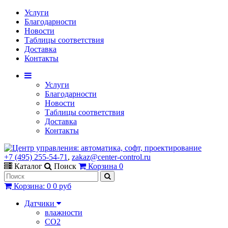
Услуги
Благодарности
Новости
Таблицы соответствия
Доставка
Контакты
Услуги
Благодарности
Новости
Таблицы соответствия
Доставка
Контакты
+7 (495) 255-54-71
,
zakaz@center-control.ru
Каталог
Поиск
Корзина
0
Корзина
:
0
0 руб
Датчики
влажности
CO2