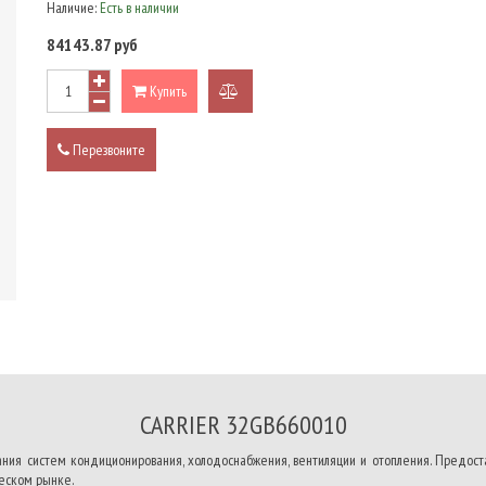
Наличие:
Есть в наличии
84143.87 руб
Купить
добавить
к
Перезвоните
сравнению
CARRIER 32GB660010
ания систем кондиционирования, холодоснабжения, вентиляции и отопления. Предост
еском рынке.