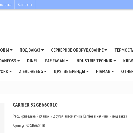
оставка
Контакты
ВОДЫ
ПОД ЗАКАЗ
СЕРВЕРНОЕ ОБОРУДОВАНИЕ
ТЕРМОСТ
DANFOSS
DINEL
FAE FAGAN
INDUSTRIE TECHNIK
KRI
YORK
ZIEHL-ABEGG
ДРУГИЕ БРЕНДЫ
HIAMAN
OTHE
CARRIER 32GB660010
Расширительный клапан и другая автоматика Carrier в наличии и под заказ
Артикул:
32GB660010