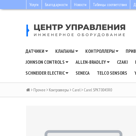
Услуги
Благодарности
Новости
Таблицы соответствия
Д
ДАТЧИКИ
КЛАПАНЫ
КОНТРОЛЛЕРЫ
ПРИ
JOHNSON CONTROLS
ALLEN-BRADLEY
CZAKI
SCHNEIDER ELECTRIC
SENECA
TELCO SENSORS
Прочее
Контроллеры
Carel
Carel SPKT0043R0