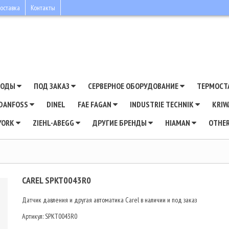
оставка
Контакты
ВОДЫ
ПОД ЗАКАЗ
СЕРВЕРНОЕ ОБОРУДОВАНИЕ
ТЕРМОСТ
DANFOSS
DINEL
FAE FAGAN
INDUSTRIE TECHNIK
KRI
YORK
ZIEHL-ABEGG
ДРУГИЕ БРЕНДЫ
HIAMAN
OTHE
CAREL SPKT0043R0
Датчик давления и другая автоматика Carel в наличии и под заказ
Артикул:
SPKT0043R0