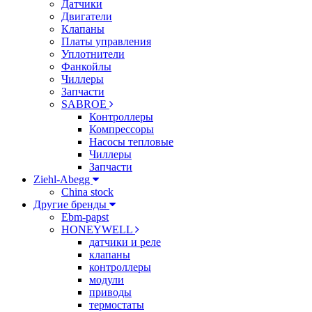
Датчики
Двигатели
Клапаны
Платы управления
Уплотнители
Фанкойлы
Чиллеры
Запчасти
SABROE
Контроллеры
Компрессоры
Насосы тепловые
Чиллеры
Запчасти
Ziehl-Abegg
China stock
Другие бренды
Ebm-papst
HONEYWELL
датчики и реле
клапаны
контроллеры
модули
приводы
термостаты