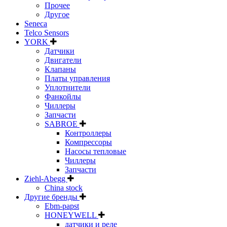
Прочее
Другое
Seneca
Telco Sensors
YORK
Датчики
Двигатели
Клапаны
Платы управления
Уплотнители
Фанкойлы
Чиллеры
Запчасти
SABROE
Контроллеры
Компрессоры
Насосы тепловые
Чиллеры
Запчасти
Ziehl-Abegg
China stock
Другие бренды
Ebm-papst
HONEYWELL
датчики и реле