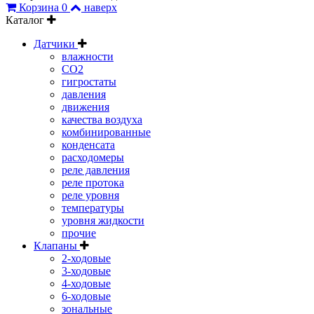
Корзина
0
наверх
Каталог
Датчики
влажности
CO2
гигростаты
давления
движения
качества воздуха
комбинированные
конденсата
расходомеры
реле давления
реле протока
реле уровня
температуры
уровня жидкости
прочие
Клапаны
2-ходовые
3-ходовые
4-ходовые
6-ходовые
зональные