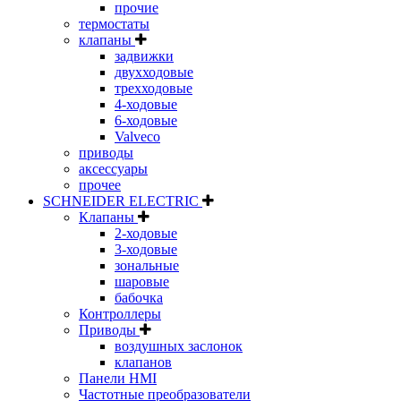
прочие
термостаты
клапаны
задвижки
двухходовые
трехходовые
4-ходовые
6-ходовые
Valveco
приводы
аксессуары
прочее
SCHNEIDER ELECTRIC
Клапаны
2-ходовые
3-ходовые
зональные
шаровые
бабочка
Контроллеры
Приводы
воздушных заслонок
клапанов
Панели HMI
Частотные преобразователи