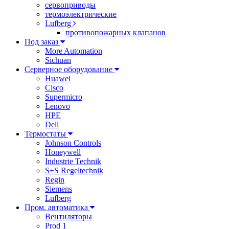
сервоприводы
термоэлектрические
Lufberg
противопожарных клапанов
Под заказ
More Automation
Sichuan
Серверное оборудование
Huawei
Cisco
Supermicro
Lenovo
HPE
Dell
Термостаты
Johnson Controls
Honeywell
Industrie Technik
S+S Regeltechnik
Regin
Siemens
Lufberg
Пром. автоматика
Вентиляторы
Prod 1