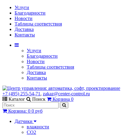
Услуги
Благодарности
Новости
Таблицы соответствия
Доставка
Контакты
Услуги
Благодарности
Новости
Таблицы соответствия
Доставка
Контакты
+7 (495) 255-54-71
,
zakaz@center-control.ru
Каталог
Поиск
Корзина
0
Корзина
:
0
0 руб
Датчики
влажности
CO2