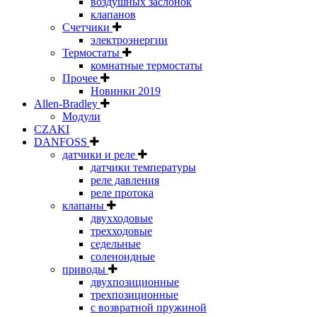
воздушных заслонок
клапанов
Счетчики
электроэнергии
Термостаты
комнатные термостаты
Прочее
Новинки 2019
Allen-Bradley
Модули
CZAKI
DANFOSS
датчики и реле
датчики температуры
реле давления
реле протока
клапаны
двухходовые
трехходовые
седельные
соленоидные
приводы
двухпозиционные
трехпозиционные
с возвратной пружиной