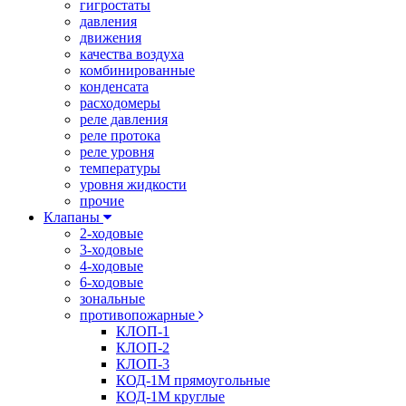
гигростаты
давления
движения
качества воздуха
комбинированные
конденсата
расходомеры
реле давления
реле протока
реле уровня
температуры
уровня жидкости
прочие
Клапаны
2-ходовые
3-ходовые
4-ходовые
6-ходовые
зональные
противопожарные
КЛОП-1
КЛОП-2
КЛОП-3
КОД-1М прямоугольные
КОД-1М круглые