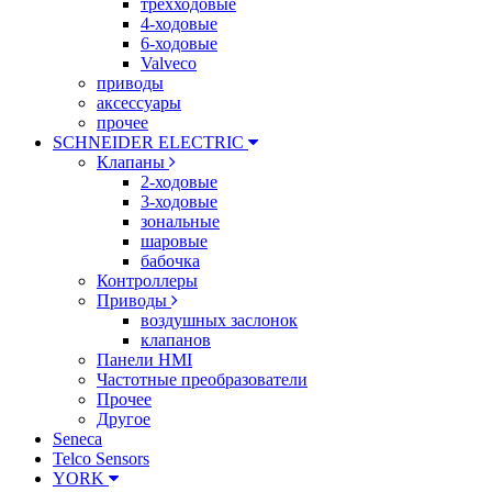
трехходовые
4-ходовые
6-ходовые
Valveco
приводы
аксессуары
прочее
SCHNEIDER ELECTRIC
Клапаны
2-ходовые
3-ходовые
зональные
шаровые
бабочка
Контроллеры
Приводы
воздушных заслонок
клапанов
Панели HMI
Частотные преобразователи
Прочее
Другое
Seneca
Telco Sensors
YORK