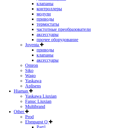
клапаны
контроллеры
модули
приводы
термостаты
частотные преобразователи
аксессуары
прочее оборудование
Joventa
приводы
клапаны
аксессуары
Omron
Siko
Wago
Yaskawa
Aplisens
Hiaman
Yaskawa Liuxian
Fanuc Liuxian
Multibrand
Other
Prod
Ebmpapst Q
Part1