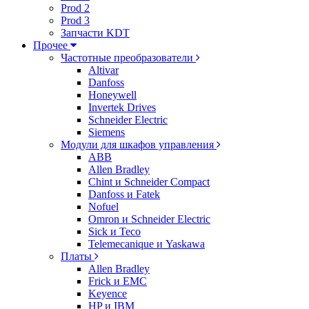
Prod 2
Prod 3
Запчасти KDT
Прочее
Частотные преобразователи
Altivar
Danfoss
Honeywell
Invertek Drives
Schneider Electric
Siemens
Модули для шкафов управления
ABB
Allen Bradley
Chint и Schneider Compact
Danfoss и Fatek
Nofuel
Omron и Schneider Electric
Sick и Teco
Telemecanique и Yaskawa
Платы
Allen Bradley
Frick и EMC
Keyence
HP и IBM