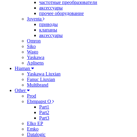
частотные преобразователи
аксессуары
прочее оборудование
Joventa
приводы
клапаны
аксессуары
Omron
Siko
Wago
Yaskawa
Aplisens
Hiaman
Yaskawa Liuxian
Fanuc Liuxian
Multibrand
Other
Prod
Ebmpapst Q
Part1
Part2
Part3
Elko EP
Emko
Datalogic