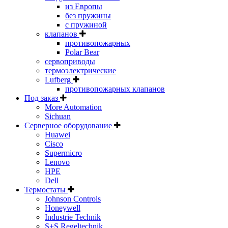
из Европы
без пружины
с пружиной
клапанов
противопожарных
Polar Bear
сервоприводы
термоэлектрические
Lufberg
противопожарных клапанов
Под заказ
More Automation
Sichuan
Серверное оборудование
Huawei
Cisco
Supermicro
Lenovo
HPE
Dell
Термостаты
Johnson Controls
Honeywell
Industrie Technik
S+S Regeltechnik