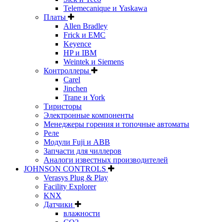
Telemecanique и Yaskawa
Платы
Allen Bradley
Frick и EMC
Keyence
HP и IBM
Weintek и Siemens
Контроллеры
Carel
Jinchen
Trane и York
Тиристоры
Электронные компоненты
Менеджеры горения и топочные автоматы
Реле
Модули Fuji и ABB
Запчасти для чиллеров
Аналоги известных производителей
JOHNSON CONTROLS
Verasys Plug & Play
Facility Explorer
KNX
Датчики
влажности