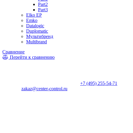
Part2
Part3
Elko EP
Emko
Datalogic
Duplomatic
Мультибренд
Multibrand
Сравнение
Перейти к сравнению
* Информация на сайте не является публичной офертой. Цены
и характеристики товаров могут быть изменены
производителем в одностороннем порядке. Актуальную цену
уточняйте у менеджеров по телефону
+7 (495) 255-54-71
, либо
по почте
zakaz@center-control.ru