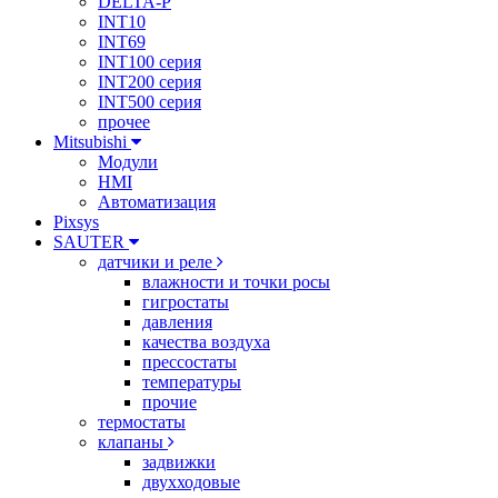
DELTA-P
INT10
INT69
INT100 серия
INT200 серия
INT500 серия
прочее
Mitsubishi
Модули
HMI
Автоматизация
Pixsys
SAUTER
датчики и реле
влажности и точки росы
гигростаты
давления
качества воздуха
прессостаты
температуры
прочие
термостаты
клапаны
задвижки
двухходовые