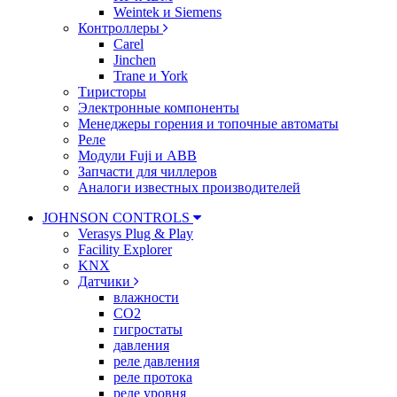
Weintek и Siemens
Контроллеры
Carel
Jinchen
Trane и York
Тиристоры
Электронные компоненты
Менеджеры горения и топочные автоматы
Реле
Модули Fuji и ABB
Запчасти для чиллеров
Аналоги известных производителей
JOHNSON CONTROLS
Verasys Plug & Play
Facility Explorer
KNX
Датчики
влажности
CO2
гигростаты
давления
реле давления
реле протока
реле уровня