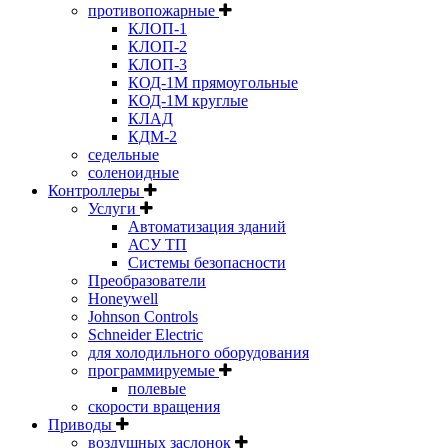
противопожарные
КЛОП-1
КЛОП-2
КЛОП-3
КОД-1М прямоугольные
КОД-1М круглые
КЛАД
КДМ-2
седельные
соленоидные
Контроллеры
Услуги
Автоматизация зданий
АСУ ТП
Системы безопасности
Преобразователи
Honeywell
Johnson Controls
Schneider Electric
для холодильного оборудования
программируемые
полевые
скорости вращения
Приводы
воздушных заслонок