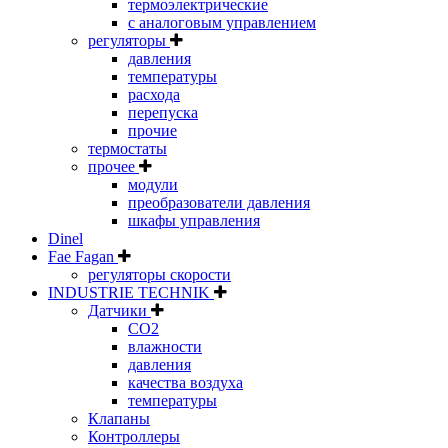
термоэлектрические
с аналоговым управлением
регуляторы
давления
температуры
расхода
перепуска
прочие
термостаты
прочее
модули
преобразователи давления
шкафы управления
Dinel
Fae Fagan
регуляторы скорости
INDUSTRIE TECHNIK
Датчики
CO2
влажности
давления
качества воздуха
температуры
Клапаны
Контроллеры