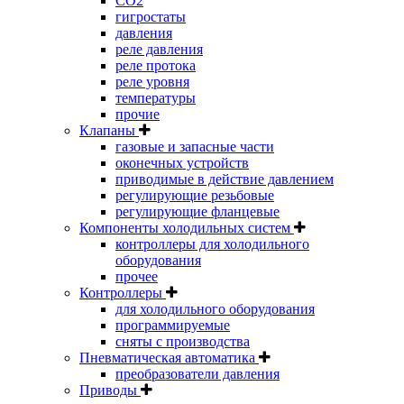
CO2
гигростаты
давления
реле давления
реле протока
реле уровня
температуры
прочие
Клапаны
газовые и запасные части
оконечных устройств
приводимые в действие давлением
регулирующие резьбовые
регулирующие фланцевые
Компоненты холодильных систем
контроллеры для холодильного
оборудования
прочее
Контроллеры
для холодильного оборудования
программируемые
сняты с производства
Пневматическая автоматика
преобразователи давления
Приводы