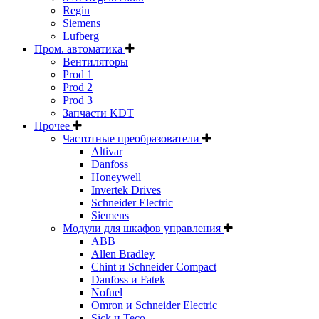
Regin
Siemens
Lufberg
Пром. автоматика
Вентиляторы
Prod 1
Prod 2
Prod 3
Запчасти KDT
Прочее
Частотные преобразователи
Altivar
Danfoss
Honeywell
Invertek Drives
Schneider Electric
Siemens
Модули для шкафов управления
ABB
Allen Bradley
Chint и Schneider Compact
Danfoss и Fatek
Nofuel
Omron и Schneider Electric
Sick и Teco