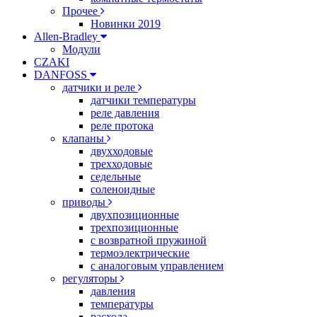
Прочее
Новинки 2019
Allen-Bradley
Модули
CZAKI
DANFOSS
датчики и реле
датчики температуры
реле давления
реле протока
клапаны
двухходовые
трехходовые
седельные
соленоидные
приводы
двухпозиционные
трехпозиционные
с возвратной пружиной
термоэлектрические
с аналоговым управлением
регуляторы
давления
температуры
расхода