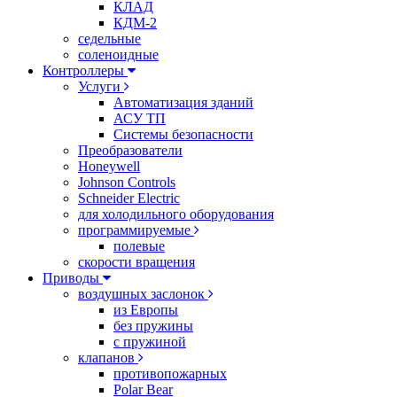
КЛАД
КДМ-2
седельные
соленоидные
Контроллеры
Услуги
Автоматизация зданий
АСУ ТП
Системы безопасности
Преобразователи
Honeywell
Johnson Controls
Schneider Electric
для холодильного оборудования
программируемые
полевые
скорости вращения
Приводы
воздушных заслонок
из Европы
без пружины
с пружиной
клапанов
противопожарных
Polar Bear