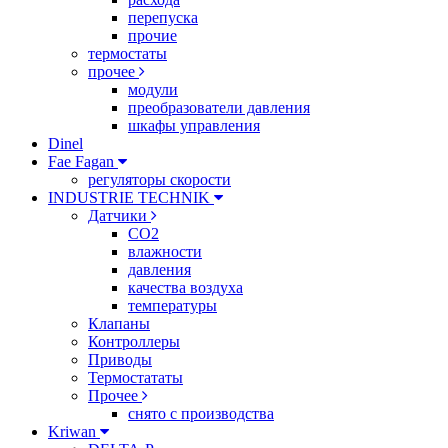
перепуска
прочие
термостаты
прочее
модули
преобразователи давления
шкафы управления
Dinel
Fae Fagan
регуляторы скорости
INDUSTRIE TECHNIK
Датчики
CO2
влажности
давления
качества воздуха
температуры
Клапаны
Контроллеры
Приводы
Термостататы
Прочее
снято с производства
Kriwan