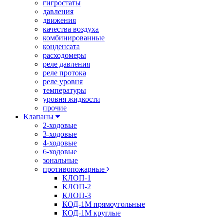
гигростаты
давления
движения
качества воздуха
комбинированные
конденсата
расходомеры
реле давления
реле протока
реле уровня
температуры
уровня жидкости
прочие
Клапаны
2-ходовые
3-ходовые
4-ходовые
6-ходовые
зональные
противопожарные
КЛОП-1
КЛОП-2
КЛОП-3
КОД-1М прямоугольные
КОД-1М круглые