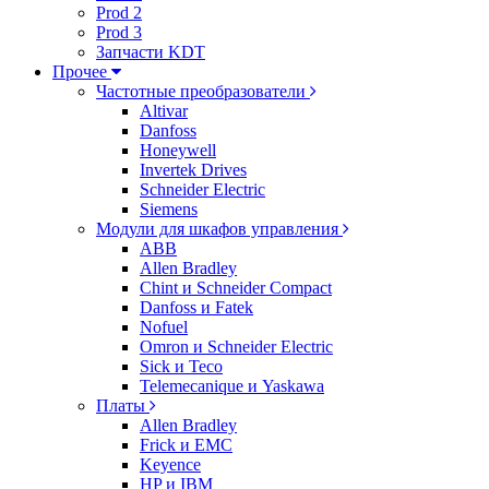
Prod 2
Prod 3
Запчасти KDT
Прочее
Частотные преобразователи
Altivar
Danfoss
Honeywell
Invertek Drives
Schneider Electric
Siemens
Модули для шкафов управления
ABB
Allen Bradley
Chint и Schneider Compact
Danfoss и Fatek
Nofuel
Omron и Schneider Electric
Sick и Teco
Telemecanique и Yaskawa
Платы
Allen Bradley
Frick и EMC
Keyence
HP и IBM