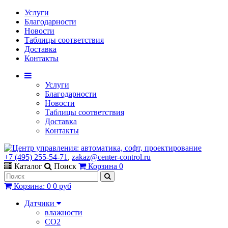
Услуги
Благодарности
Новости
Таблицы соответствия
Доставка
Контакты
Услуги
Благодарности
Новости
Таблицы соответствия
Доставка
Контакты
+7 (495) 255-54-71
,
zakaz@center-control.ru
Каталог
Поиск
Корзина
0
Корзина
:
0
0 руб
Датчики
влажности
CO2