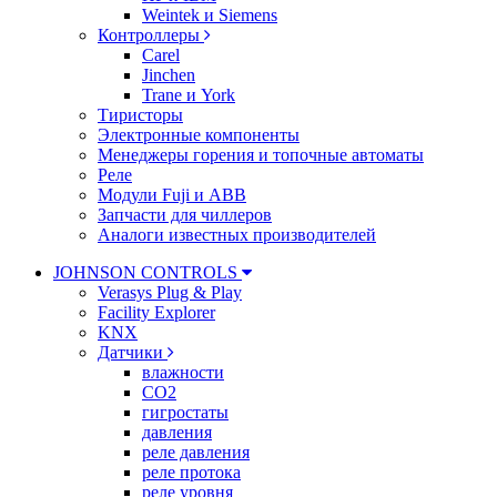
Weintek и Siemens
Контроллеры
Carel
Jinchen
Trane и York
Тиристоры
Электронные компоненты
Менеджеры горения и топочные автоматы
Реле
Модули Fuji и ABB
Запчасти для чиллеров
Аналоги известных производителей
JOHNSON CONTROLS
Verasys Plug & Play
Facility Explorer
KNX
Датчики
влажности
CO2
гигростаты
давления
реле давления
реле протока
реле уровня