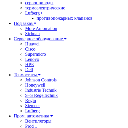
сервоприводы
термоэлектрические
Lufberg
противопожарных клапанов
Под заказ
More Automation
Sichuan
Серверное оборудование
Huawei
Cisco
Supermicro
Lenovo
HPE
Dell
Термостаты
Johnson Controls
Honeywell
Industrie Technik
S+S Regeltechnik
Regin
Siemens
Lufberg
Пром. автоматика
Вентиляторы
Prod 1