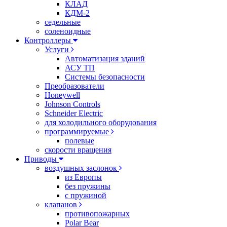
КЛАД
КДМ-2
седельные
соленоидные
Контроллеры
Услуги
Автоматизация зданий
АСУ ТП
Системы безопасности
Преобразователи
Honeywell
Johnson Controls
Schneider Electric
для холодильного оборудования
программируемые
полевые
скорости вращения
Приводы
воздушных заслонок
из Европы
без пружины
с пружиной
клапанов
противопожарных
Polar Bear