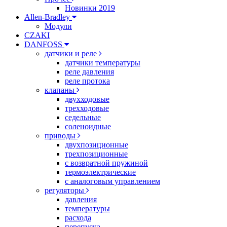
Новинки 2019
Allen-Bradley
Модули
CZAKI
DANFOSS
датчики и реле
датчики температуры
реле давления
реле протока
клапаны
двухходовые
трехходовые
седельные
соленоидные
приводы
двухпозиционные
трехпозиционные
с возвратной пружиной
термоэлектрические
с аналоговым управлением
регуляторы
давления
температуры
расхода
перепуска