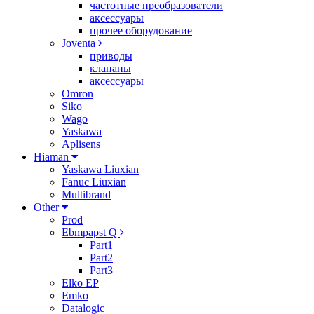
частотные преобразователи
аксессуары
прочее оборудование
Joventa
приводы
клапаны
аксессуары
Omron
Siko
Wago
Yaskawa
Aplisens
Hiaman
Yaskawa Liuxian
Fanuc Liuxian
Multibrand
Other
Prod
Ebmpapst Q
Part1
Part2
Part3
Elko EP
Emko
Datalogic