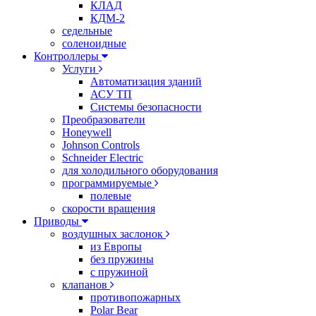
КЛАД
КДМ-2
седельные
соленоидные
Контроллеры
Услуги
Автоматизация зданий
АСУ ТП
Системы безопасности
Преобразователи
Honeywell
Johnson Controls
Schneider Electric
для холодильного оборудования
программируемые
полевые
скорости вращения
Приводы
воздушных заслонок
из Европы
без пружины
с пружиной
клапанов
противопожарных
Polar Bear