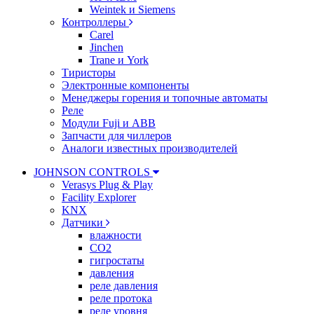
Weintek и Siemens
Контроллеры
Carel
Jinchen
Trane и York
Тиристоры
Электронные компоненты
Менеджеры горения и топочные автоматы
Реле
Модули Fuji и ABB
Запчасти для чиллеров
Аналоги известных производителей
JOHNSON CONTROLS
Verasys Plug & Play
Facility Explorer
KNX
Датчики
влажности
CO2
гигростаты
давления
реле давления
реле протока
реле уровня