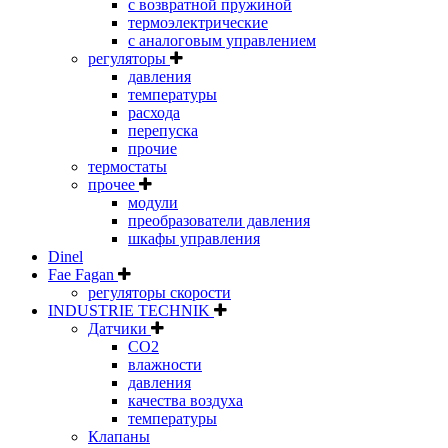
с возвратной пружиной
термоэлектрические
с аналоговым управлением
регуляторы
давления
температуры
расхода
перепуска
прочие
термостаты
прочее
модули
преобразователи давления
шкафы управления
Dinel
Fae Fagan
регуляторы скорости
INDUSTRIE TECHNIK
Датчики
CO2
влажности
давления
качества воздуха
температуры
Клапаны