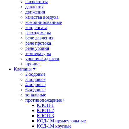
гигростаты
давления
движения
качества воздуха
комбинированные
конденсата
расходомеры
реле давления
реле протока
реле уровня
температуры
уровня жидкости
прочие
Клапаны
2-ходовые
3-ходовые
4-ходовые
6-ходовые
зональные
противопожарные
КЛОП-1
КЛОП-2
КЛОП-3
КОД-1М прямоугольные
КОД-1М круглые