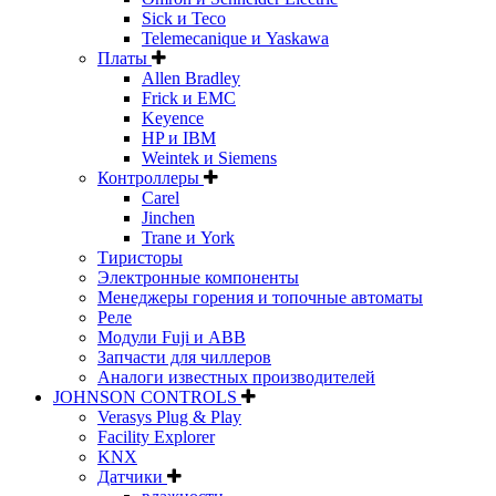
Sick и Teco
Telemecanique и Yaskawa
Платы
Allen Bradley
Frick и EMC
Keyence
HP и IBM
Weintek и Siemens
Контроллеры
Carel
Jinchen
Trane и York
Тиристоры
Электронные компоненты
Менеджеры горения и топочные автоматы
Реле
Модули Fuji и ABB
Запчасти для чиллеров
Аналоги известных производителей
JOHNSON CONTROLS
Verasys Plug & Play
Facility Explorer
KNX
Датчики