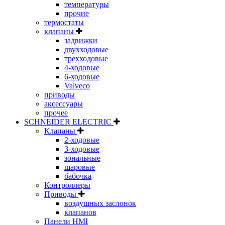
температуры
прочие
термостаты
клапаны
задвижки
двухходовые
трехходовые
4-ходовые
6-ходовые
Valveco
приводы
аксессуары
прочее
SCHNEIDER ELECTRIC
Клапаны
2-ходовые
3-ходовые
зональные
шаровые
бабочка
Контроллеры
Приводы
воздушных заслонок
клапанов
Панели HMI