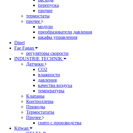
перепуска
прочие
термостаты
прочее
модули
преобразователи давления
шкафы управления
Dinel
Fae Fagan
регуляторы скорости
INDUSTRIE TECHNIK
Датчики
CO2
влажности
давления
качества воздуха
температуры
Клапаны
Контроллеры
Приводы
Термостататы
Прочее
снято с производства
Kriwan