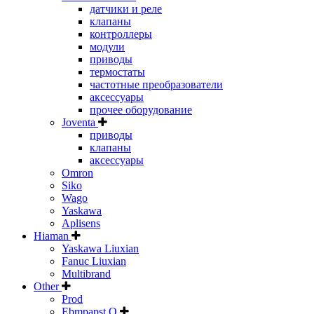
датчики и реле
клапаны
контроллеры
модули
приводы
термостаты
частотные преобразователи
аксессуары
прочее оборудование
Joventa
приводы
клапаны
аксессуары
Omron
Siko
Wago
Yaskawa
Aplisens
Hiaman
Yaskawa Liuxian
Fanuc Liuxian
Multibrand
Other
Prod
Ebmpapst Q