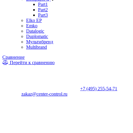
Part1
Part2
Part3
Elko EP
Emko
Datalogic
Duplomatic
Мультибренд
Multibrand
Сравнение
Перейти к сравнению
* Информация на сайте не является публичной офертой. Цены
и характеристики товаров могут быть изменены
производителем в одностороннем порядке. Актуальную цену
уточняйте у менеджеров по телефону
+7 (495) 255-54-71
, либо
по почте
zakaz@center-control.ru