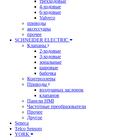
трехходовые
4-ходовые
6-ходовые
Valveco
приводы
аксессуары
прочее
SCHNEIDER ELECTRIC
Клапаны
2-ходовые
3-ходовые
зональные
шаровые
бабочка
Контроллеры
Приводы
воздушных заслонок
клапанов
Панели HMI
Частотные преобразователи
Прочее
Другое
Seneca
Telco Sensors
YORK