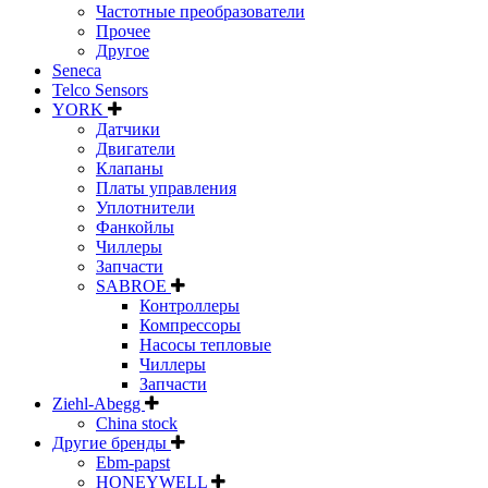
Частотные преобразователи
Прочее
Другое
Seneca
Telco Sensors
YORK
Датчики
Двигатели
Клапаны
Платы управления
Уплотнители
Фанкойлы
Чиллеры
Запчасти
SABROE
Контроллеры
Компрессоры
Насосы тепловые
Чиллеры
Запчасти
Ziehl-Abegg
China stock
Другие бренды
Ebm-papst
HONEYWELL