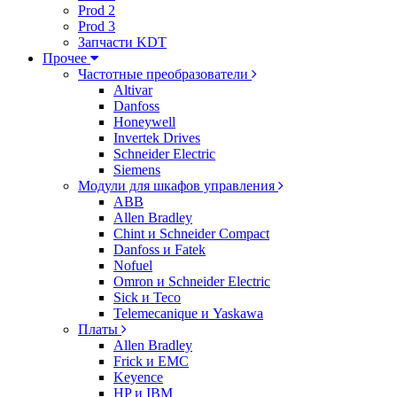
Prod 2
Prod 3
Запчасти KDT
Прочее
Частотные преобразователи
Altivar
Danfoss
Honeywell
Invertek Drives
Schneider Electric
Siemens
Модули для шкафов управления
ABB
Allen Bradley
Chint и Schneider Compact
Danfoss и Fatek
Nofuel
Omron и Schneider Electric
Sick и Teco
Telemecanique и Yaskawa
Платы
Allen Bradley
Frick и EMC
Keyence
HP и IBM