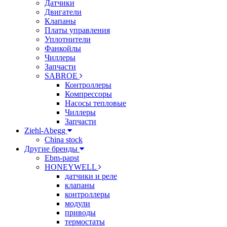
Датчики
Двигатели
Клапаны
Платы управления
Уплотнители
Фанкойлы
Чиллеры
Запчасти
SABROE
Контроллеры
Компрессоры
Насосы тепловые
Чиллеры
Запчасти
Ziehl-Abegg
China stock
Другие бренды
Ebm-papst
HONEYWELL
датчики и реле
клапаны
контроллеры
модули
приводы
термостаты