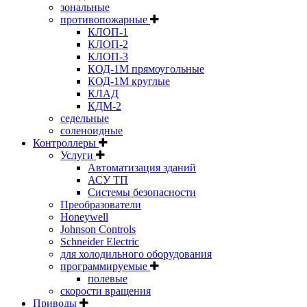
зональные
противопожарные
КЛОП-1
КЛОП-2
КЛОП-3
КОД-1М прямоугольные
КОД-1М круглые
КЛАД
КДМ-2
седельные
соленоидные
Контроллеры
Услуги
Автоматизация зданий
АСУ ТП
Системы безопасности
Преобразователи
Honeywell
Johnson Controls
Schneider Electric
для холодильного оборудования
программируемые
полевые
скорости вращения
Приводы