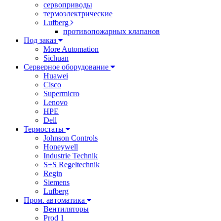
сервоприводы
термоэлектрические
Lufberg
противопожарных клапанов
Под заказ
More Automation
Sichuan
Серверное оборудование
Huawei
Cisco
Supermicro
Lenovo
HPE
Dell
Термостаты
Johnson Controls
Honeywell
Industrie Technik
S+S Regeltechnik
Regin
Siemens
Lufberg
Пром. автоматика
Вентиляторы
Prod 1