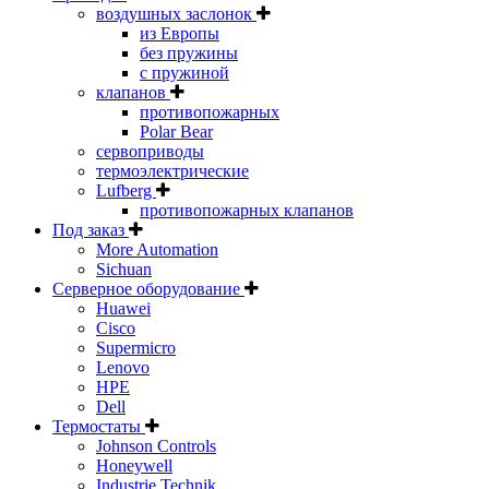
воздушных заслонок
из Европы
без пружины
с пружиной
клапанов
противопожарных
Polar Bear
сервоприводы
термоэлектрические
Lufberg
противопожарных клапанов
Под заказ
More Automation
Sichuan
Серверное оборудование
Huawei
Cisco
Supermicro
Lenovo
HPE
Dell
Термостаты
Johnson Controls
Honeywell
Industrie Technik