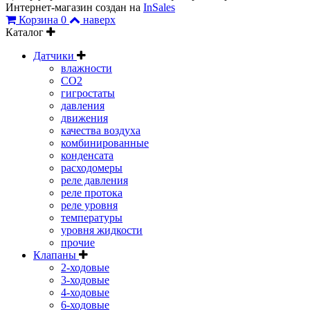
Интернет-магазин создан на
InSales
Корзина
0
наверх
Каталог
Датчики
влажности
CO2
гигростаты
давления
движения
качества воздуха
комбинированные
конденсата
расходомеры
реле давления
реле протока
реле уровня
температуры
уровня жидкости
прочие
Клапаны
2-ходовые
3-ходовые
4-ходовые
6-ходовые