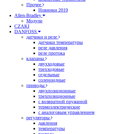
Прочее
Новинки 2019
Allen-Bradley
Модули
CZAKI
DANFOSS
датчики и реле
датчики температуры
реле давления
реле протока
клапаны
двухходовые
трехходовые
седельные
соленоидные
приводы
двухпозиционные
трехпозиционные
с возвратной пружиной
термоэлектрические
с аналоговым управлением
регуляторы
давления
температуры
расхода