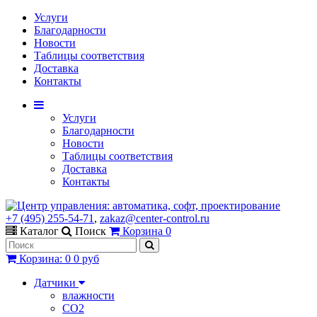
Услуги
Благодарности
Новости
Таблицы соответствия
Доставка
Контакты
Услуги
Благодарности
Новости
Таблицы соответствия
Доставка
Контакты
+7 (495) 255-54-71
,
zakaz@center-control.ru
Каталог
Поиск
Корзина
0
Корзина
:
0
0 руб
Датчики
влажности
CO2