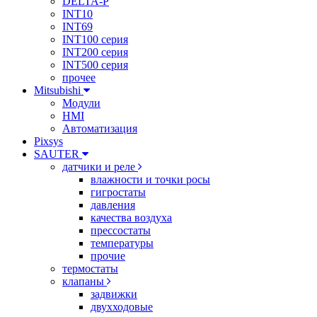
DELTA-P
INT10
INT69
INT100 серия
INT200 серия
INT500 серия
прочее
Mitsubishi
Модули
HMI
Автоматизация
Pixsys
SAUTER
датчики и реле
влажности и точки росы
гигростаты
давления
качества воздуха
прессостаты
температуры
прочие
термостаты
клапаны
задвижки
двухходовые