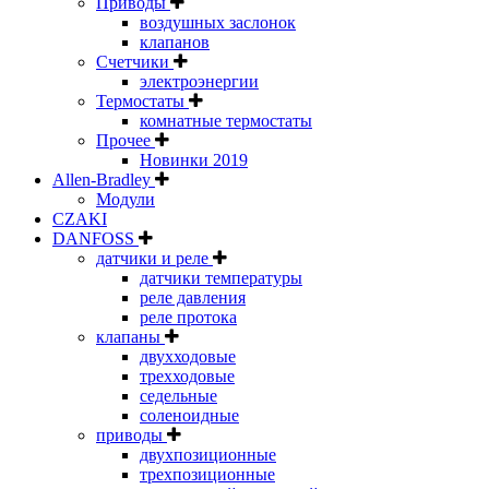
Приводы
воздушных заслонок
клапанов
Счетчики
электроэнергии
Термостаты
комнатные термостаты
Прочее
Новинки 2019
Allen-Bradley
Модули
CZAKI
DANFOSS
датчики и реле
датчики температуры
реле давления
реле протока
клапаны
двухходовые
трехходовые
седельные
соленоидные
приводы
двухпозиционные
трехпозиционные