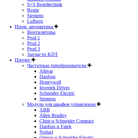
S+S Regeltechnik
Regin
Siemens
Lufberg
Пром. автоматика
Вентиляторы
Prod 1
Prod 2
Prod 3
Запчасти KDT
Прочее
Частотные преобразователи
Altivar
Danfoss
Honeywell
Invertek Drives
Schneider Electric
Siemens
Модули для шкафов управления
ABB
Allen Bradley
Chint и Schneider Compact
Danfoss и Fatek
Nofuel
Omron и Schneider Electric