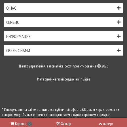
О НАС
СЕРВИС
ИНФОРМАЦИЯ
СВЯЗЬ С НАМИ
Центр управления: автоматика, софт, проектирование
2026
Интернет-магазин создан на
InSales
* Информация на сайте не является публичной офертой. Цены и характеристики
товаров могут быть изменены производителем в одностороннем порядке.
Актуальную цену уточняйте у менеджеров по телефону
+7 (495) 255-54-71
, либо по
Корзина
Фильтр
наверх
0
почте
zakaz@center-control.ru