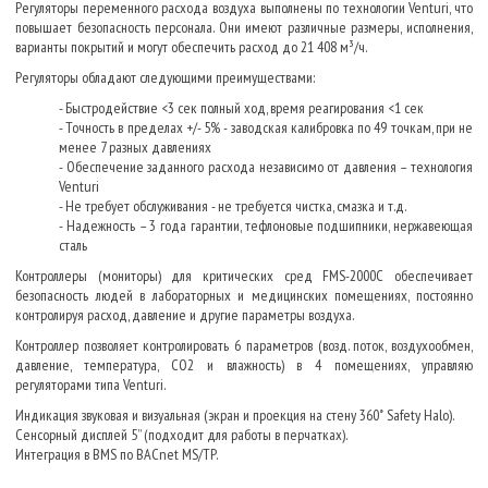
Регуляторы переменного расхода воздуха выполнены по технологии Venturi, что
повышает безопасность персонала. Они имеют различные размеры, исполнения,
варианты покрытий и могут обеспечить расход до 21 408 м³/ч.
Регуляторы обладают следующими преимуществами:
- Быстродействие <3 сек полный ход, время реагирования <1 сек
- Точность в пределах +/- 5% - заводская калибровка по 49 точкам, при не
менее 7 разных давлениях
- Обеспечение заданного расхода независимо от давления – технология
Venturi
- Не требует обслуживания - не требуется чистка, смазка и т.д.
- Надежность – 3 года гарантии, тефлоновые подшипники, нержавеющая
сталь
Контроллеры (мониторы) для критических сред FMS-2000C обеспечивает
безопасность людей в лабораторных и медицинских помещениях, постоянно
контролируя расход, давление и другие параметры воздуха.
Контроллер позволяет контролировать 6 параметров (возд. поток, воздухообмен,
давление, температура, CO2 и влажность) в 4 помещениях, управляю
регуляторами типа Venturi.
Индикация звуковая и визуальная (экран и проекция на стену 360˚ Safety Halo).
Сенсорный дисплей 5” (подходит для работы в перчатках).
Интеграция в BMS по BACnet MS/TP.