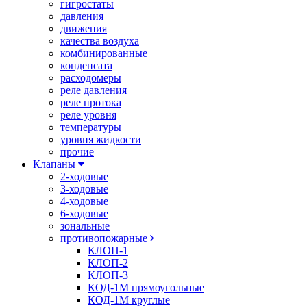
гигростаты
давления
движения
качества воздуха
комбинированные
конденсата
расходомеры
реле давления
реле протока
реле уровня
температуры
уровня жидкости
прочие
Клапаны
2-ходовые
3-ходовые
4-ходовые
6-ходовые
зональные
противопожарные
КЛОП-1
КЛОП-2
КЛОП-3
КОД-1М прямоугольные
КОД-1М круглые