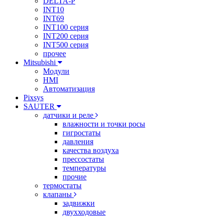
DELTA-P
INT10
INT69
INT100 серия
INT200 серия
INT500 серия
прочее
Mitsubishi
Модули
HMI
Автоматизация
Pixsys
SAUTER
датчики и реле
влажности и точки росы
гигростаты
давления
качества воздуха
прессостаты
температуры
прочие
термостаты
клапаны
задвижки
двухходовые