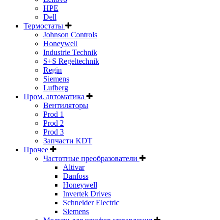
HPE
Dell
Термостаты
Johnson Controls
Honeywell
Industrie Technik
S+S Regeltechnik
Regin
Siemens
Lufberg
Пром. автоматика
Вентиляторы
Prod 1
Prod 2
Prod 3
Запчасти KDT
Прочее
Частотные преобразователи
Altivar
Danfoss
Honeywell
Invertek Drives
Schneider Electric
Siemens