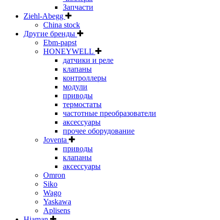
Запчасти
Ziehl-Abegg
China stock
Другие бренды
Ebm-papst
HONEYWELL
датчики и реле
клапаны
контроллеры
модули
приводы
термостаты
частотные преобразователи
аксессуары
прочее оборудование
Joventa
приводы
клапаны
аксессуары
Omron
Siko
Wago
Yaskawa
Aplisens
Hiaman