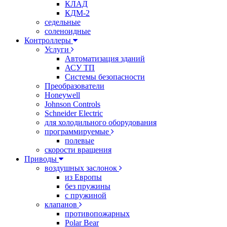
КЛАД
КДМ-2
седельные
соленоидные
Контроллеры
Услуги
Автоматизация зданий
АСУ ТП
Системы безопасности
Преобразователи
Honeywell
Johnson Controls
Schneider Electric
для холодильного оборудования
программируемые
полевые
скорости вращения
Приводы
воздушных заслонок
из Европы
без пружины
с пружиной
клапанов
противопожарных
Polar Bear