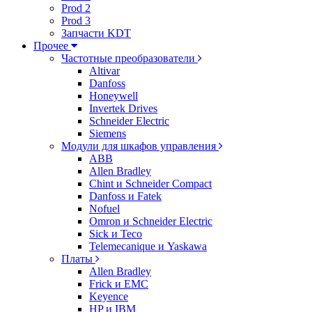
Prod 2
Prod 3
Запчасти KDT
Прочее
Частотные преобразователи
Altivar
Danfoss
Honeywell
Invertek Drives
Schneider Electric
Siemens
Модули для шкафов управления
ABB
Allen Bradley
Chint и Schneider Compact
Danfoss и Fatek
Nofuel
Omron и Schneider Electric
Sick и Teco
Telemecanique и Yaskawa
Платы
Allen Bradley
Frick и EMC
Keyence
HP и IBM