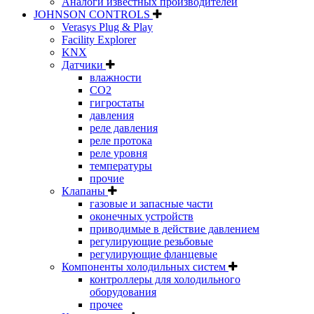
Аналоги известных производителей
JOHNSON CONTROLS
Verasys Plug & Play
Facility Explorer
KNX
Датчики
влажности
CO2
гигростаты
давления
реле давления
реле протока
реле уровня
температуры
прочие
Клапаны
газовые и запасные части
оконечных устройств
приводимые в действие давлением
регулирующие резьбовые
регулирующие фланцевые
Компоненты холодильных систем
контроллеры для холодильного
оборудования
прочее