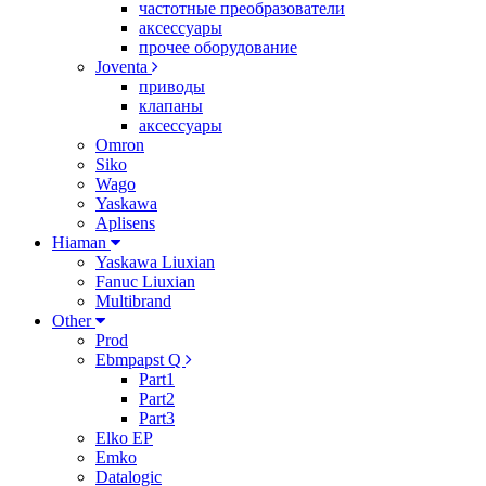
частотные преобразователи
аксессуары
прочее оборудование
Joventa
приводы
клапаны
аксессуары
Omron
Siko
Wago
Yaskawa
Aplisens
Hiaman
Yaskawa Liuxian
Fanuc Liuxian
Multibrand
Other
Prod
Ebmpapst Q
Part1
Part2
Part3
Elko EP
Emko
Datalogic