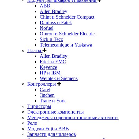
Модули для шкафов управления
ABB
Allen Bradley
Chint и Schneider Compact
Danfoss и Fatek
Nofuel
Omron и Schneider Electric
Sick и Teco
Telemecanique и Yaskawa
Платы
Allen Bradley
Frick и EMC
Keyence
HP и IBM
Weintek и Siemens
Контроллеры
Carel
Jinchen
Trane и York
Тиристоры
Электронные компоненты
Менеджеры горения и топочные автоматы
Реле
Модули Fuji и ABB
Запчасти для чиллеров