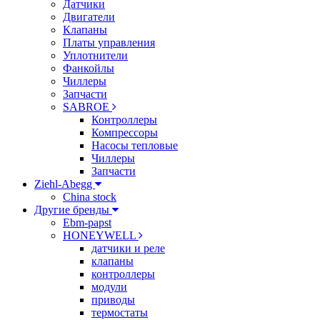
Датчики
Двигатели
Клапаны
Платы управления
Уплотнители
Фанкойлы
Чиллеры
Запчасти
SABROE
Контроллеры
Компрессоры
Насосы тепловые
Чиллеры
Запчасти
Ziehl-Abegg
China stock
Другие бренды
Ebm-papst
HONEYWELL
датчики и реле
клапаны
контроллеры
модули
приводы
термостаты