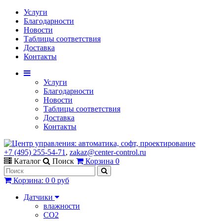
Услуги
Благодарности
Новости
Таблицы соответствия
Доставка
Контакты
Услуги
Благодарности
Новости
Таблицы соответствия
Доставка
Контакты
+7 (495) 255-54-71
,
zakaz@center-control.ru
Каталог
Поиск
Корзина
0
Корзина
:
0
0 руб
Датчики
влажности
CO2