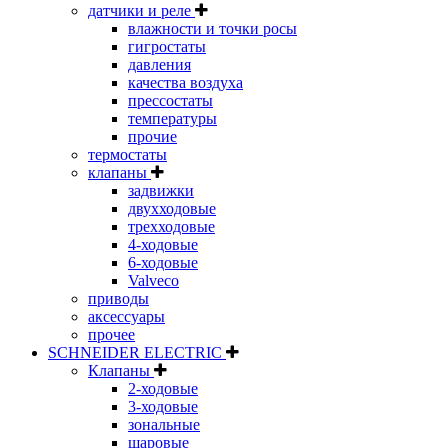
датчики и реле
влажности и точки росы
гигростаты
давления
качества воздуха
прессостаты
температуры
прочие
термостаты
клапаны
задвижки
двухходовые
трехходовые
4-ходовые
6-ходовые
Valveco
приводы
аксессуары
прочее
SCHNEIDER ELECTRIC
Клапаны
2-ходовые
3-ходовые
зональные
шаровые