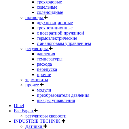
трехходовые
седельные
соленоидные
приводы
двухпозиционные
трехпозиционные
с возвратной пружиной
термоэлектрические
с аналоговым управлением
регуляторы
давления
температуры
расхода
перепуска
прочие
термостаты
прочее
модули
преобразователи давления
шкафы управления
Dinel
Fae Fagan
регуляторы скорости
INDUSTRIE TECHNIK
Датчики