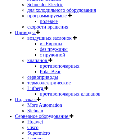
Schneider Electric
для холодильного оборудования
программируемые
полевые
скорости вращения
Приводы
воздушных заслонок
из Европы
без пружины
с пружиной
клапанов
противопожарных
Polar Bear
сервоприводы
термоэлектрические
Lufberg
противопожарных клапанов
Под заказ
More Automation
Sichuan
Серверное оборудование
Huawei
Cisco
Supermicro
Lenovo