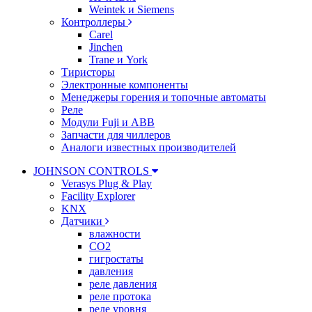
Weintek и Siemens
Контроллеры
Carel
Jinchen
Trane и York
Тиристоры
Электронные компоненты
Менеджеры горения и топочные автоматы
Реле
Модули Fuji и ABB
Запчасти для чиллеров
Аналоги известных производителей
JOHNSON CONTROLS
Verasys Plug & Play
Facility Explorer
KNX
Датчики
влажности
CO2
гигростаты
давления
реле давления
реле протока
реле уровня