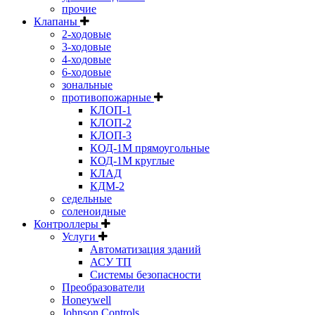
прочие
Клапаны
2-ходовые
3-ходовые
4-ходовые
6-ходовые
зональные
противопожарные
КЛОП-1
КЛОП-2
КЛОП-3
КОД-1М прямоугольные
КОД-1М круглые
КЛАД
КДМ-2
седельные
соленоидные
Контроллеры
Услуги
Автоматизация зданий
АСУ ТП
Системы безопасности
Преобразователи
Honeywell
Johnson Controls