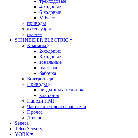
трехходовые
4-ходовые
6-ходовые
Valveco
приводы
аксессуары
прочее
SCHNEIDER ELECTRIC
Клапаны
2-ходовые
3-ходовые
зональные
шаровые
бабочка
Контроллеры
Приводы
воздушных заслонок
клапанов
Панели HMI
Частотные преобразователи
Прочее
Другое
Seneca
Telco Sensors
YORK