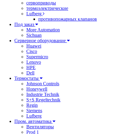
сервоприводы
термоэлектрические
Lufberg
противопожарных клапанов
Под заказ
More Automation
Sichuan
Серверное оборудование
Huawei
Cisco
Supermicro
Lenovo
HPE
Dell
Термостаты
Johnson Controls
Honeywell
Industrie Technik
S+S Regeltechnik
Regin
Siemens
Lufberg
Пром. автоматика
Вентиляторы
Prod 1