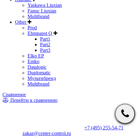
Yaskawa Liuxian
Fanuc Liuxian
Multibrand
Other
Prod
Ebmpapst Q
Part1
Part2
Part3
Elko EP
Emko
Datalogic
Duplomatic
Мультибренд
Multibrand
Сравнение
Перейти к сравнению
* Информация на сайте не является публичной офертой. Цены
и характеристики товаров могут быть изменены
производителем в одностороннем порядке. Актуальную цену
уточняйте у менеджеров по телефону
+7 (495) 255-54-71
, либо
по почте
zakaz@center-control.ru