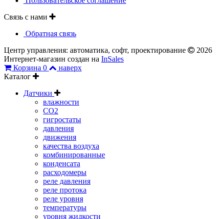
Пользовательское соглашение
Связь с нами
Обратная связь
Центр управления: автоматика, софт, проектирование
2026
Интернет-магазин создан на
InSales
Корзина
0
наверх
Каталог
Датчики
влажности
CO2
гигростаты
давления
движения
качества воздуха
комбинированные
конденсата
расходомеры
реле давления
реле протока
реле уровня
температуры
уровня жидкости