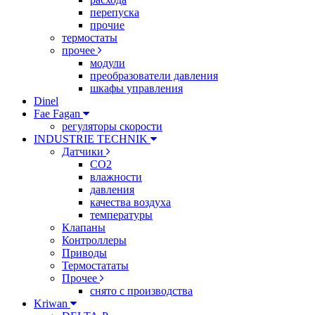
перепуска
прочие
термостаты
прочее
модули
преобразователи давления
шкафы управления
Dinel
Fae Fagan
регуляторы скорости
INDUSTRIE TECHNIK
Датчики
CO2
влажности
давления
качества воздуха
температуры
Клапаны
Контроллеры
Приводы
Термостататы
Прочее
снято с производства
Kriwan