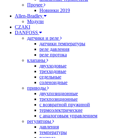
Прочее
Новинки 2019
Allen-Bradley
Модули
CZAKI
DANFOSS
датчики и реле
датчики температуры
реле давления
реле протока
клапаны
двухходовые
трехходовые
седельные
соленоидные
приводы
двухпозиционные
трехпозиционные
с возвратной пружиной
термоэлектрические
с аналоговым управлением
регуляторы
давления
температуры
расхода