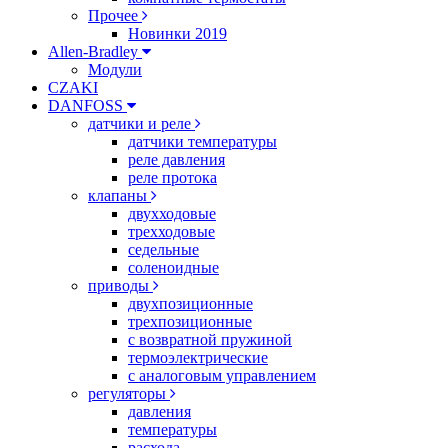
Прочее
Новинки 2019
Allen-Bradley
Модули
CZAKI
DANFOSS
датчики и реле
датчики температуры
реле давления
реле протока
клапаны
двухходовые
трехходовые
седельные
соленоидные
приводы
двухпозиционные
трехпозиционные
с возвратной пружиной
термоэлектрические
с аналоговым управлением
регуляторы
давления
температуры
расхода