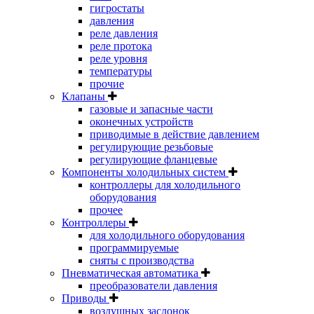
гигростаты
давления
реле давления
реле протока
реле уровня
температуры
прочие
Клапаны
газовые и запасные части
оконечных устройств
приводимые в действие давлением
регулирующие резьбовые
регулирующие фланцевые
Компоненты холодильных систем
контроллеры для холодильного
оборудования
прочее
Контроллеры
для холодильного оборудования
программируемые
сняты с производства
Пневматическая автоматика
преобразователи давления
Приводы
воздушных заслонок