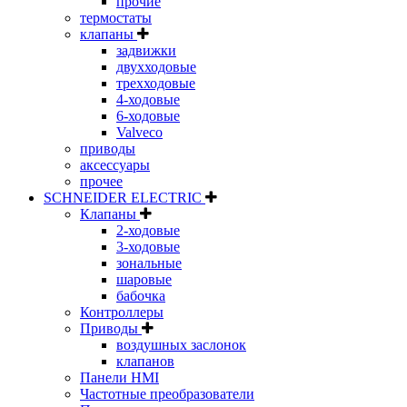
прочие
термостаты
клапаны
задвижки
двухходовые
трехходовые
4-ходовые
6-ходовые
Valveco
приводы
аксессуары
прочее
SCHNEIDER ELECTRIC
Клапаны
2-ходовые
3-ходовые
зональные
шаровые
бабочка
Контроллеры
Приводы
воздушных заслонок
клапанов
Панели HMI
Частотные преобразователи