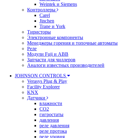
Weintek и Siemens
Контроллеры
Carel
Jinchen
Trane и York
Тиристоры
Электронные компоненты
Менеджеры горения и топочные автоматы
Реле
Модули Fuji и ABB
Запчасти для чиллеров
Аналоги известных производителей
JOHNSON CONTROLS
Verasys Plug & Play
Facility Explorer
KNX
Датчики
влажности
CO2
гигростаты
давления
реле давления
реле протока
реле уровня