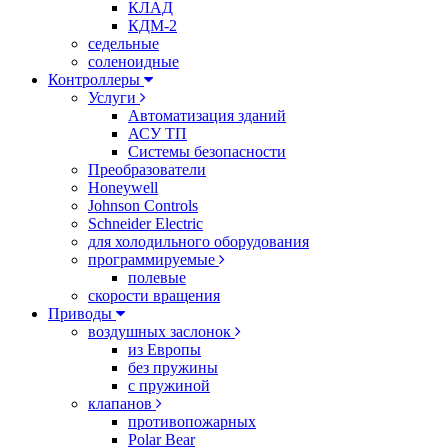
КЛАД
КДМ-2
седельные
соленоидные
Контроллеры
Услуги
Автоматизация зданий
АСУ ТП
Системы безопасности
Преобразователи
Honeywell
Johnson Controls
Schneider Electric
для холодильного оборудования
программируемые
полевые
скорости вращения
Приводы
воздушных заслонок
из Европы
без пружины
с пружиной
клапанов
противопожарных
Polar Bear