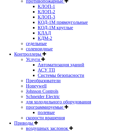
противопожарные
КЛОП-1
КЛОП-2
КЛОП-3
КОД-1М прямоугольные
КОД-1М круглые
КЛАД
КДМ-2
седельные
соленоидные
Контроллеры
Услуги
Автоматизация зданий
АСУ ТП
Системы безопасности
Преобразователи
Honeywell
Johnson Controls
Schneider Electric
для холодильного оборудования
программируемые
полевые
скорости вращения
Приводы
воздушных заслонок