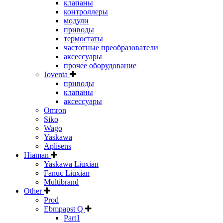
клапаны
контроллеры
модули
приводы
термостаты
частотные преобразователи
аксессуары
прочее оборудование
Joventa
приводы
клапаны
аксессуары
Omron
Siko
Wago
Yaskawa
Aplisens
Hiaman
Yaskawa Liuxian
Fanuc Liuxian
Multibrand
Other
Prod
Ebmpapst Q
Part1