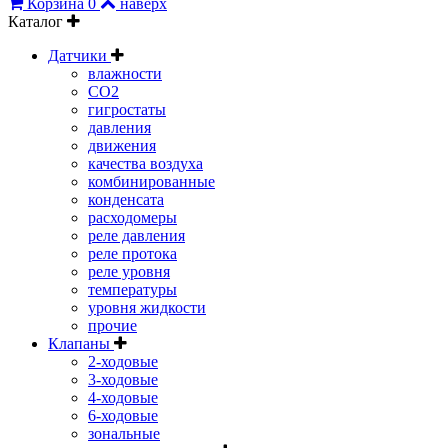
Корзина
0
наверх
Каталог
Датчики
влажности
CO2
гигростаты
давления
движения
качества воздуха
комбинированные
конденсата
расходомеры
реле давления
реле протока
реле уровня
температуры
уровня жидкости
прочие
Клапаны
2-ходовые
3-ходовые
4-ходовые
6-ходовые
зональные