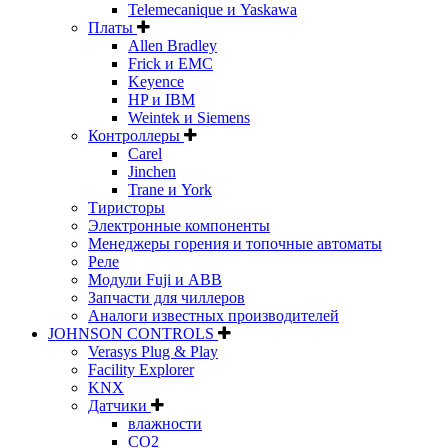
Telemecanique и Yaskawa
Платы
Allen Bradley
Frick и EMC
Keyence
HP и IBM
Weintek и Siemens
Контроллеры
Carel
Jinchen
Trane и York
Тиристоры
Электронные компоненты
Менеджеры горения и топочные автоматы
Реле
Модули Fuji и ABB
Запчасти для чиллеров
Аналоги известных производителей
JOHNSON CONTROLS
Verasys Plug & Play
Facility Explorer
KNX
Датчики
влажности
CO2