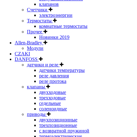
клапанов
Счетчики
электроэнергии
Термостаты
комнатные термостаты
Прочее
Новинки 2019
Allen-Bradley
Модули
CZAKI
DANFOSS
датчики и реле
датчики температуры
реле давления
реле протока
клапаны
двухходовые
трехходовые
седельные
соленоидные
приводы
двухпозиционные
трехпозиционные
с возвратной пружиной
термоэлектрические