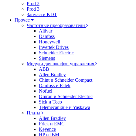
Prod 2
Prod 3
Запчасти KDT
Прочее
Частотные преобразователи
Altivar
Danfoss
Honeywell
Invertek Drives
Schneider Electric
Siemens
Модули для шкафов управления
ABB
Allen Bradley
Chint и Schneider Compact
Danfoss и Fatek
Nofuel
Omron и Schneider Electric
Sick и Teco
Telemecanique и Yaskawa
Платы
Allen Bradley
Frick и EMC
Keyence
HP и IBM