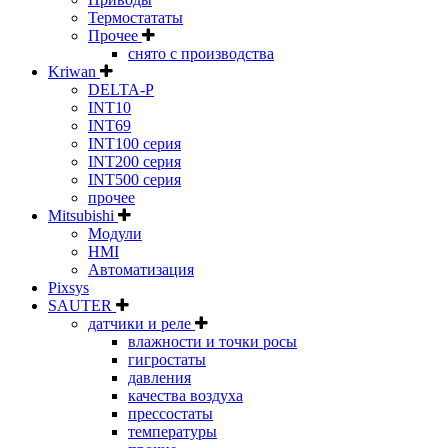
Термостататы
Прочее
снято с производства
Kriwan
DELTA-P
INT10
INT69
INT100 серия
INT200 серия
INT500 серия
прочее
Mitsubishi
Модули
HMI
Автоматизация
Pixsys
SAUTER
датчики и реле
влажности и точки росы
гигростаты
давления
качества воздуха
прессостаты
температуры