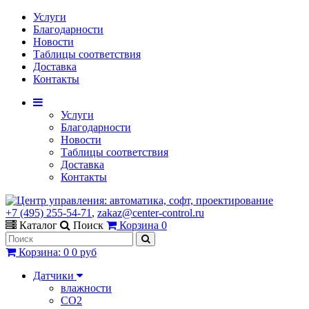
Услуги
Благодарности
Новости
Таблицы соответствия
Доставка
Контакты
Услуги
Благодарности
Новости
Таблицы соответствия
Доставка
Контакты
+7 (495) 255-54-71
,
zakaz@center-control.ru
Каталог
Поиск
Корзина
0
Корзина
:
0
0 руб
Датчики
влажности
CO2