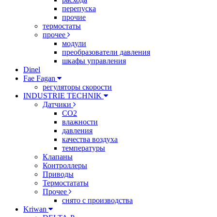
перепуска
прочие
термостаты
прочее
модули
преобразователи давления
шкафы управления
Dinel
Fae Fagan
регуляторы скорости
INDUSTRIE TECHNIK
Датчики
CO2
влажности
давления
качества воздуха
температуры
Клапаны
Контроллеры
Приводы
Термостататы
Прочее
снято с производства
Kriwan