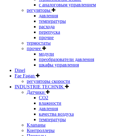
с аналоговым управлением
регуляторы
давления
температуры
расхода
перепуска
прочие
термостаты
прочее
модули
преобразователи давления
шкафы управления
Dinel
Fae Fagan
регуляторы скорости
INDUSTRIE TECHNIK
Датчики
CO2
влажности
давления
качества воздуха
температуры
Клапаны
Контроллеры
Приводы