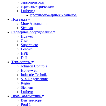
сервоприводы
термоэлектрические
Lufberg
противопожарных клапанов
Под заказ
More Automation
Sichuan
Серверное оборудование
Huawei
Cisco
Supermicro
Lenovo
HPE
Dell
Термостаты
Johnson Controls
Honeywell
Industrie Technik
S+S Regeltechnik
Regin
Siemens
Lufberg
Пром. автоматика
Вентиляторы
Prod 1