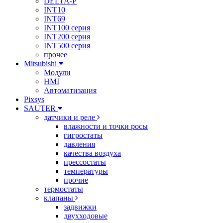
DELTA-P
INT10
INT69
INT100 серия
INT200 серия
INT500 серия
прочее
Mitsubishi
Модули
HMI
Автоматизация
Pixsys
SAUTER
датчики и реле
влажности и точки росы
гигростаты
давления
качества воздуха
прессостаты
температуры
прочие
термостаты
клапаны
задвижки
двухходовые