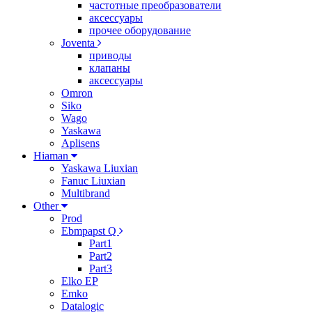
частотные преобразователи
аксессуары
прочее оборудование
Joventa
приводы
клапаны
аксессуары
Omron
Siko
Wago
Yaskawa
Aplisens
Hiaman
Yaskawa Liuxian
Fanuc Liuxian
Multibrand
Other
Prod
Ebmpapst Q
Part1
Part2
Part3
Elko EP
Emko
Datalogic