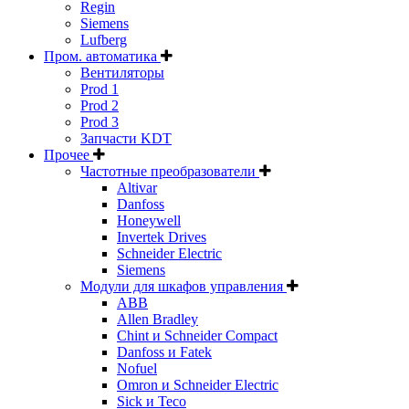
Regin
Siemens
Lufberg
Пром. автоматика
Вентиляторы
Prod 1
Prod 2
Prod 3
Запчасти KDT
Прочее
Частотные преобразователи
Altivar
Danfoss
Honeywell
Invertek Drives
Schneider Electric
Siemens
Модули для шкафов управления
ABB
Allen Bradley
Chint и Schneider Compact
Danfoss и Fatek
Nofuel
Omron и Schneider Electric
Sick и Teco