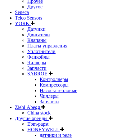
Прочее
Другое
Seneca
Telco Sensors
YORK
Датчики
Двигатели
Клапаны
Платы управления
Уплотнители
Фанкойлы
Чиллеры
Запчасти
SABROE
Контроллеры
Компрессоры
Насосы тепловые
Чиллеры
Запчасти
Ziehl-Abegg
China stock
Другие бренды
Ebm-papst
HONEYWELL
датчики и реле