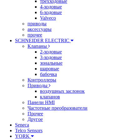
трехходовые
4-ходовые
6-ходовые
Valveco
приводы
аксессуары
прочее
SCHNEIDER ELECTRIC
Клапаны
2-ходовые
3-ходовые
зональные
шаровые
бабочка
Контроллеры
Приводы
воздушных заслонок
клапанов
Панели HMI
Частотные преобразователи
Прочее
Другое
Seneca
Telco Sensors
YORK