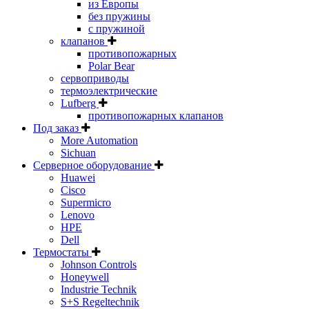
из Европы
без пружины
с пружиной
клапанов
противопожарных
Polar Bear
сервоприводы
термоэлектрические
Lufberg
противопожарных клапанов
Под заказ
More Automation
Sichuan
Серверное оборудование
Huawei
Cisco
Supermicro
Lenovo
HPE
Dell
Термостаты
Johnson Controls
Honeywell
Industrie Technik
S+S Regeltechnik