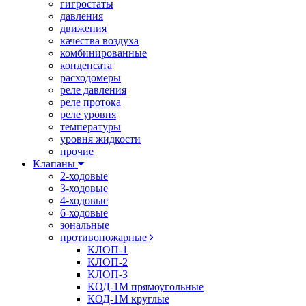
гигростаты
давления
движения
качества воздуха
комбинированные
конденсата
расходомеры
реле давления
реле протока
реле уровня
температуры
уровня жидкости
прочие
Клапаны
2-ходовые
3-ходовые
4-ходовые
6-ходовые
зональные
противопожарные
КЛОП-1
КЛОП-2
КЛОП-3
КОД-1М прямоугольные
КОД-1М круглые