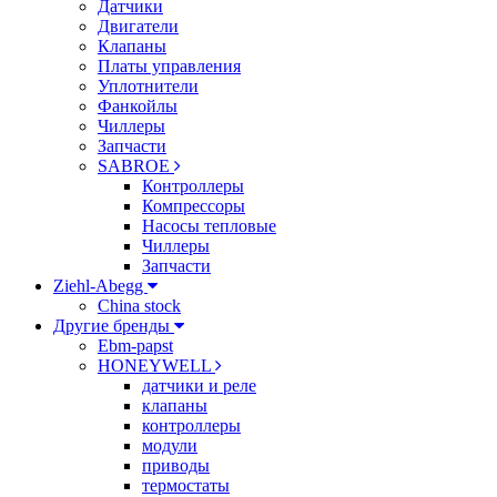
Датчики
Двигатели
Клапаны
Платы управления
Уплотнители
Фанкойлы
Чиллеры
Запчасти
SABROE
Контроллеры
Компрессоры
Насосы тепловые
Чиллеры
Запчасти
Ziehl-Abegg
China stock
Другие бренды
Ebm-papst
HONEYWELL
датчики и реле
клапаны
контроллеры
модули
приводы
термостаты