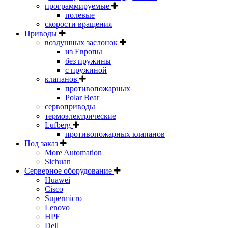
программируемые
полевые
скорости вращения
Приводы
воздушных заслонок
из Европы
без пружины
с пружиной
клапанов
противопожарных
Polar Bear
сервоприводы
термоэлектрические
Lufberg
противопожарных клапанов
Под заказ
More Automation
Sichuan
Серверное оборудование
Huawei
Cisco
Supermicro
Lenovo
HPE
Dell