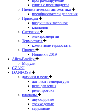
программируемые
сняты с производства
Пневматическая автоматика
преобразователи давления
Приводы
воздушных заслонок
клапанов
Счетчики
электроэнергии
Термостаты
комнатные термостаты
Прочее
Новинки 2019
Allen-Bradley
Модули
CZAKI
DANFOSS
датчики и реле
датчики температуры
реле давления
реле протока
клапаны
двухходовые
трехходовые
седельные