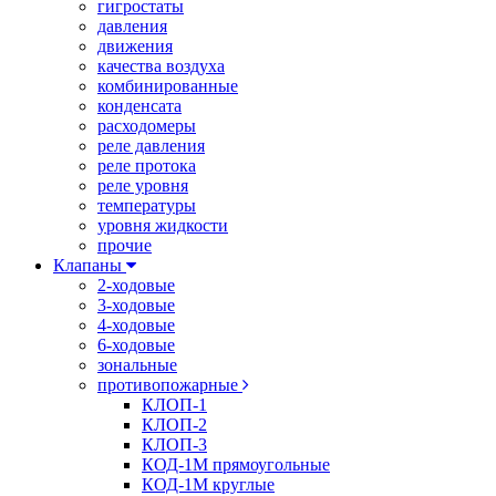
гигростаты
давления
движения
качества воздуха
комбинированные
конденсата
расходомеры
реле давления
реле протока
реле уровня
температуры
уровня жидкости
прочие
Клапаны
2-ходовые
3-ходовые
4-ходовые
6-ходовые
зональные
противопожарные
КЛОП-1
КЛОП-2
КЛОП-3
КОД-1М прямоугольные
КОД-1М круглые