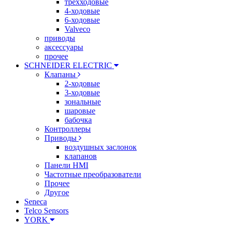
трехходовые
4-ходовые
6-ходовые
Valveco
приводы
аксессуары
прочее
SCHNEIDER ELECTRIC
Клапаны
2-ходовые
3-ходовые
зональные
шаровые
бабочка
Контроллеры
Приводы
воздушных заслонок
клапанов
Панели HMI
Частотные преобразователи
Прочее
Другое
Seneca
Telco Sensors
YORK