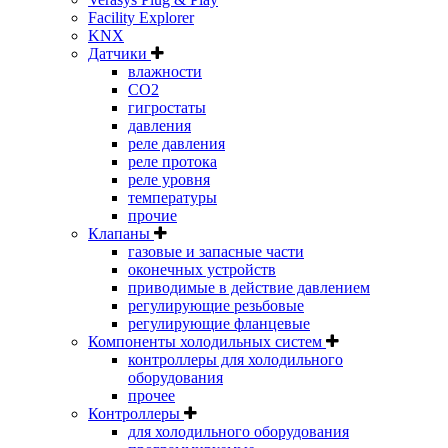
Facility Explorer
KNX
Датчики
влажности
CO2
гигростаты
давления
реле давления
реле протока
реле уровня
температуры
прочие
Клапаны
газовые и запасные части
оконечных устройств
приводимые в действие давлением
регулирующие резьбовые
регулирующие фланцевые
Компоненты холодильных систем
контроллеры для холодильного
оборудования
прочее
Контроллеры
для холодильного оборудования