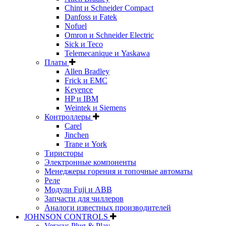
Chint и Schneider Compact
Danfoss и Fatek
Nofuel
Omron и Schneider Electric
Sick и Teco
Telemecanique и Yaskawa
Платы
Allen Bradley
Frick и EMC
Keyence
HP и IBM
Weintek и Siemens
Контроллеры
Carel
Jinchen
Trane и York
Тиристоры
Электронные компоненты
Менеджеры горения и топочные автоматы
Реле
Модули Fuji и ABB
Запчасти для чиллеров
Аналоги известных производителей
JOHNSON CONTROLS
Verasys Plug & Play