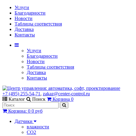
Услуги
Благодарности
Новости
Таблицы соответствия
Доставка
Контакты
Услуги
Благодарности
Новости
Таблицы соответствия
Доставка
Контакты
+7 (495) 255-54-71
,
zakaz@center-control.ru
Каталог
Поиск
Корзина
0
Корзина
:
0
0 руб
Датчики
влажности
CO2