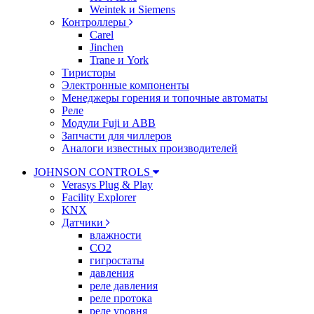
Weintek и Siemens
Контроллеры
Carel
Jinchen
Trane и York
Тиристоры
Электронные компоненты
Менеджеры горения и топочные автоматы
Реле
Модули Fuji и ABB
Запчасти для чиллеров
Аналоги известных производителей
JOHNSON CONTROLS
Verasys Plug & Play
Facility Explorer
KNX
Датчики
влажности
CO2
гигростаты
давления
реле давления
реле протока
реле уровня