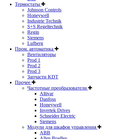
Термостаты
Johnson Controls
Honeywell
Industrie Technik
S+S Regeltechnik
Regin
Siemens
Lufberg
Пром. автоматика
Вентиляторы
Prod 1
Prod 2
Prod 3
Запчасти KDT
Прочее
Частотные преобразователи
Altivar
Danfoss
Honeywell
Invertek Drives
Schneider Electric
Siemens
Модули для шкафов управления
ABB
Allen Bradley