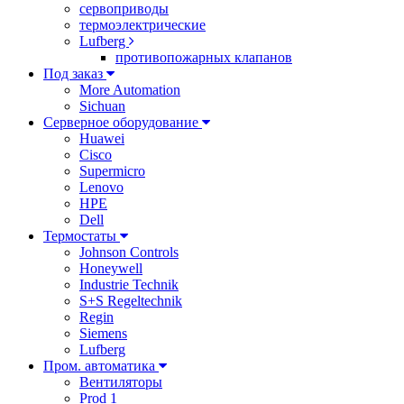
сервоприводы
термоэлектрические
Lufberg
противопожарных клапанов
Под заказ
More Automation
Sichuan
Серверное оборудование
Huawei
Cisco
Supermicro
Lenovo
HPE
Dell
Термостаты
Johnson Controls
Honeywell
Industrie Technik
S+S Regeltechnik
Regin
Siemens
Lufberg
Пром. автоматика
Вентиляторы
Prod 1