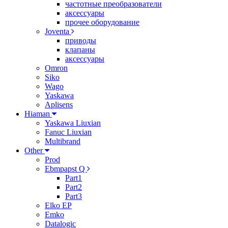
частотные преобразователи
аксессуары
прочее оборудование
Joventa
приводы
клапаны
аксессуары
Omron
Siko
Wago
Yaskawa
Aplisens
Hiaman
Yaskawa Liuxian
Fanuc Liuxian
Multibrand
Other
Prod
Ebmpapst Q
Part1
Part2
Part3
Elko EP
Emko
Datalogic