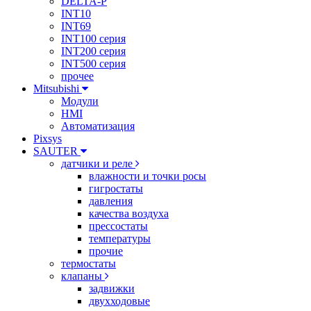
DELTA-P
INT10
INT69
INT100 серия
INT200 серия
INT500 серия
прочее
Mitsubishi
Модули
HMI
Автоматизация
Pixsys
SAUTER
датчики и реле
влажности и точки росы
гигростаты
давления
качества воздуха
прессостаты
температуры
прочие
термостаты
клапаны
задвижки
двухходовые