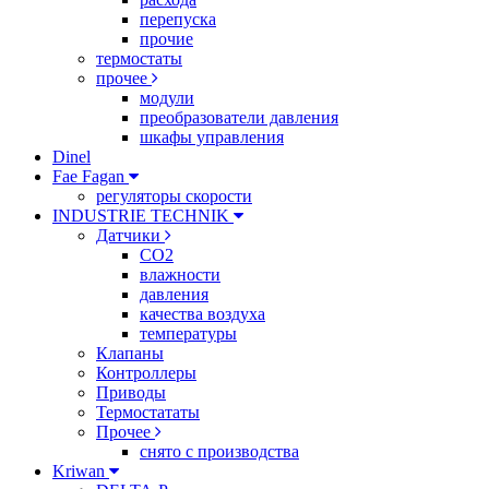
перепуска
прочие
термостаты
прочее
модули
преобразователи давления
шкафы управления
Dinel
Fae Fagan
регуляторы скорости
INDUSTRIE TECHNIK
Датчики
CO2
влажности
давления
качества воздуха
температуры
Клапаны
Контроллеры
Приводы
Термостататы
Прочее
снято с производства
Kriwan