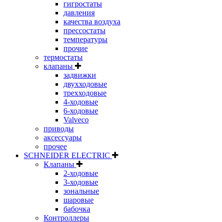
гигростаты
давления
качества воздуха
прессостаты
температуры
прочие
термостаты
клапаны
задвижки
двухходовые
трехходовые
4-ходовые
6-ходовые
Valveco
приводы
аксессуары
прочее
SCHNEIDER ELECTRIC
Клапаны
2-ходовые
3-ходовые
зональные
шаровые
бабочка
Контроллеры