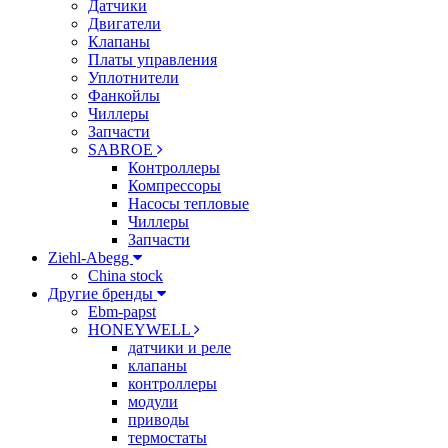
Датчики
Двигатели
Клапаны
Платы управления
Уплотнители
Фанкойлы
Чиллеры
Запчасти
SABROE
Контроллеры
Компрессоры
Насосы тепловые
Чиллеры
Запчасти
Ziehl-Abegg
China stock
Другие бренды
Ebm-papst
HONEYWELL
датчики и реле
клапаны
контроллеры
модули
приводы
термостаты