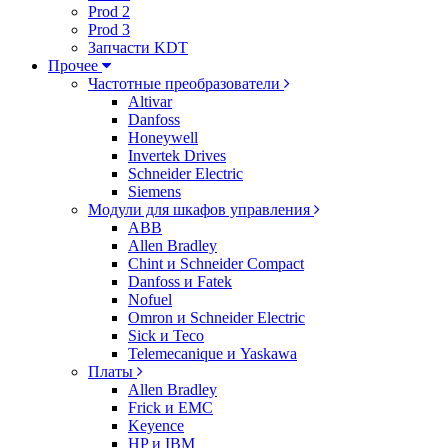
Prod 2
Prod 3
Запчасти KDT
Прочее
Частотные преобразователи
Altivar
Danfoss
Honeywell
Invertek Drives
Schneider Electric
Siemens
Модули для шкафов управления
ABB
Allen Bradley
Chint и Schneider Compact
Danfoss и Fatek
Nofuel
Omron и Schneider Electric
Sick и Teco
Telemecanique и Yaskawa
Платы
Allen Bradley
Frick и EMC
Keyence
HP и IBM