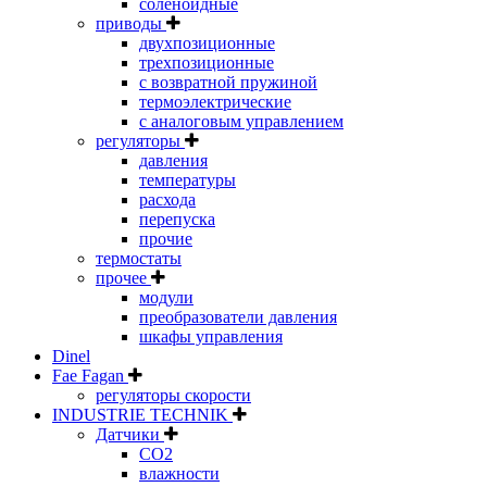
соленоидные
приводы
двухпозиционные
трехпозиционные
с возвратной пружиной
термоэлектрические
с аналоговым управлением
регуляторы
давления
температуры
расхода
перепуска
прочие
термостаты
прочее
модули
преобразователи давления
шкафы управления
Dinel
Fae Fagan
регуляторы скорости
INDUSTRIE TECHNIK
Датчики
CO2
влажности