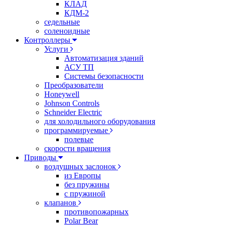
КЛАД
КДМ-2
седельные
соленоидные
Контроллеры
Услуги
Автоматизация зданий
АСУ ТП
Системы безопасности
Преобразователи
Honeywell
Johnson Controls
Schneider Electric
для холодильного оборудования
программируемые
полевые
скорости вращения
Приводы
воздушных заслонок
из Европы
без пружины
с пружиной
клапанов
противопожарных
Polar Bear