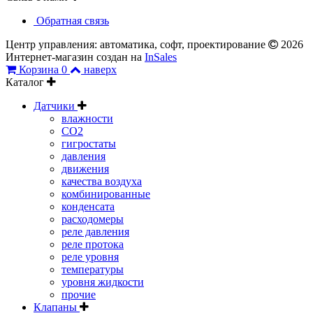
Обратная связь
Центр управления: автоматика, софт, проектирование
2026
Интернет-магазин создан на
InSales
Корзина
0
наверх
Каталог
Датчики
влажности
CO2
гигростаты
давления
движения
качества воздуха
комбинированные
конденсата
расходомеры
реле давления
реле протока
реле уровня
температуры
уровня жидкости
прочие
Клапаны