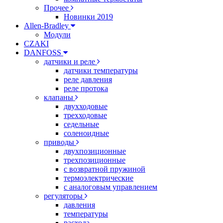
Прочее
Новинки 2019
Allen-Bradley
Модули
CZAKI
DANFOSS
датчики и реле
датчики температуры
реле давления
реле протока
клапаны
двухходовые
трехходовые
седельные
соленоидные
приводы
двухпозиционные
трехпозиционные
с возвратной пружиной
термоэлектрические
с аналоговым управлением
регуляторы
давления
температуры
расхода