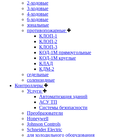
2-ходовые
3-ходовые
4-ходовые
6-ходовые
зональные
противопожарные
КЛОП-1
КЛОП-2
КЛОП-3
КОД-1М прямоугольные
КОД-1М круглые
КЛАД
КДМ-2
седельные
соленоидные
Контроллеры
Услуги
Автоматизация зданий
АСУ ТП
Системы безопасности
Преобразователи
Honeywell
Johnson Controls
Schneider Electric
для холодильного оборудования