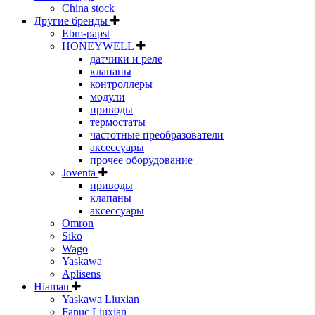
China stock
Другие бренды
Ebm-papst
HONEYWELL
датчики и реле
клапаны
контроллеры
модули
приводы
термостаты
частотные преобразователи
аксессуары
прочее оборудование
Joventa
приводы
клапаны
аксессуары
Omron
Siko
Wago
Yaskawa
Aplisens
Hiaman
Yaskawa Liuxian
Fanuc Liuxian