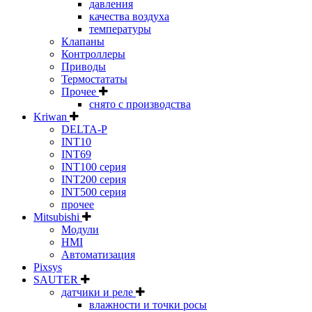
давления
качества воздуха
температуры
Клапаны
Контроллеры
Приводы
Термостататы
Прочее
снято с производства
Kriwan
DELTA-P
INT10
INT69
INT100 серия
INT200 серия
INT500 серия
прочее
Mitsubishi
Модули
HMI
Автоматизация
Pixsys
SAUTER
датчики и реле
влажности и точки росы