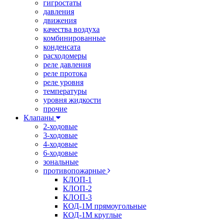
гигростаты
давления
движения
качества воздуха
комбинированные
конденсата
расходомеры
реле давления
реле протока
реле уровня
температуры
уровня жидкости
прочие
Клапаны
2-ходовые
3-ходовые
4-ходовые
6-ходовые
зональные
противопожарные
КЛОП-1
КЛОП-2
КЛОП-3
КОД-1М прямоугольные
КОД-1М круглые