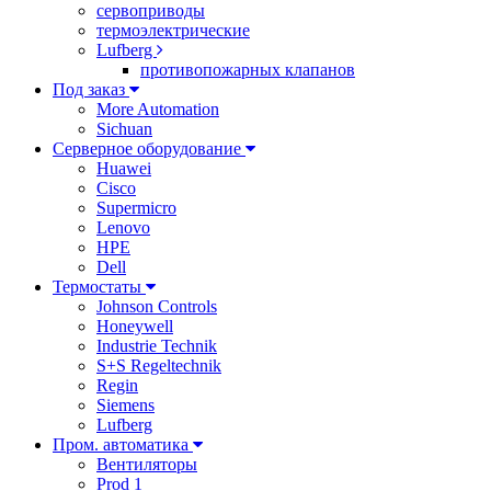
сервоприводы
термоэлектрические
Lufberg
противопожарных клапанов
Под заказ
More Automation
Sichuan
Серверное оборудование
Huawei
Cisco
Supermicro
Lenovo
HPE
Dell
Термостаты
Johnson Controls
Honeywell
Industrie Technik
S+S Regeltechnik
Regin
Siemens
Lufberg
Пром. автоматика
Вентиляторы
Prod 1