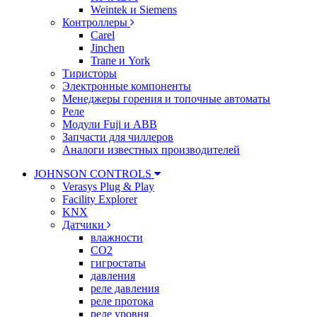
Weintek и Siemens
Контроллеры
Carel
Jinchen
Trane и York
Тиристоры
Электронные компоненты
Менеджеры горения и топочные автоматы
Реле
Модули Fuji и ABB
Запчасти для чиллеров
Аналоги известных производителей
JOHNSON CONTROLS
Verasys Plug & Play
Facility Explorer
KNX
Датчики
влажности
CO2
гигростаты
давления
реле давления
реле протока
реле уровня