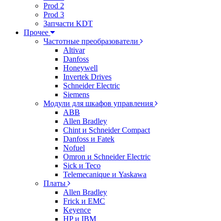
Prod 2
Prod 3
Запчасти KDT
Прочее
Частотные преобразователи
Altivar
Danfoss
Honeywell
Invertek Drives
Schneider Electric
Siemens
Модули для шкафов управления
ABB
Allen Bradley
Chint и Schneider Compact
Danfoss и Fatek
Nofuel
Omron и Schneider Electric
Sick и Teco
Telemecanique и Yaskawa
Платы
Allen Bradley
Frick и EMC
Keyence
HP и IBM