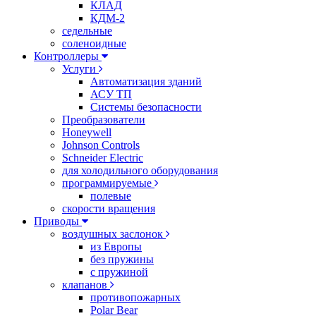
КЛАД
КДМ-2
седельные
соленоидные
Контроллеры
Услуги
Автоматизация зданий
АСУ ТП
Системы безопасности
Преобразователи
Honeywell
Johnson Controls
Schneider Electric
для холодильного оборудования
программируемые
полевые
скорости вращения
Приводы
воздушных заслонок
из Европы
без пружины
с пружиной
клапанов
противопожарных
Polar Bear