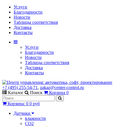
Услуги
Благодарности
Новости
Таблицы соответствия
Доставка
Контакты
Услуги
Благодарности
Новости
Таблицы соответствия
Доставка
Контакты
+7 (495) 255-54-71
,
zakaz@center-control.ru
Каталог
Поиск
Корзина
0
Корзина
:
0
0 руб
Датчики
влажности
CO2