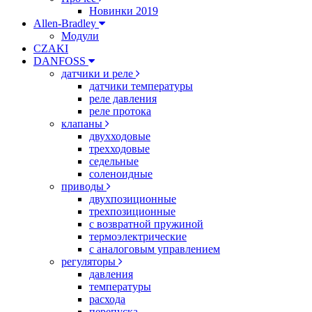
Новинки 2019
Allen-Bradley
Модули
CZAKI
DANFOSS
датчики и реле
датчики температуры
реле давления
реле протока
клапаны
двухходовые
трехходовые
седельные
соленоидные
приводы
двухпозиционные
трехпозиционные
с возвратной пружиной
термоэлектрические
с аналоговым управлением
регуляторы
давления
температуры
расхода
перепуска